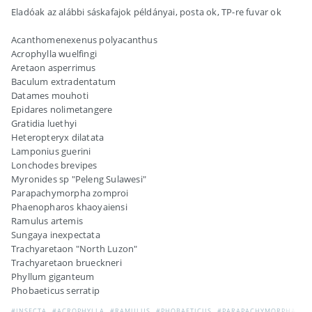
Eladóak az alábbi sáskafajok példányai, posta ok, TP-re fuvar ok
Acanthomenexenus polyacanthus
Acrophylla wuelfingi
Aretaon asperrimus
Baculum extradentatum
Datames mouhoti
Epidares nolimetangere
Gratidia luethyi
Heteropteryx dilatata
Lamponius guerini
Lonchodes brevipes
Myronides sp "Peleng Sulawesi"
Parapachymorpha zomproi
Phaenopharos khaoyaiensi
Ramulus artemis
Sungaya inexpectata
Trachyaretaon "North Luzon"
Trachyaretaon brueckneri
Phyllum giganteum
Phobaeticus serratip
#INSECTA
#ACROPHYLLA
#RAMULUS
#PHOBAETICUS
#PARAPACHYMORPHA
#M