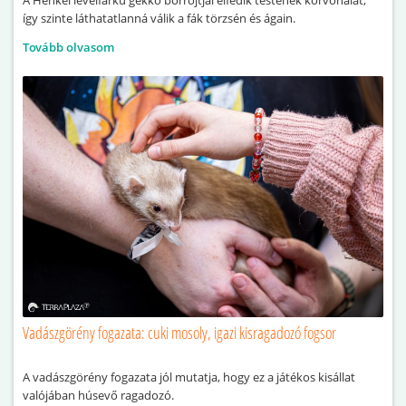
A Henkel levélfarkú gekkó bőrrojtjai elfedik testének körvonalát,
így szinte láthatatlanná válik a fák törzsén és ágain.
Tovább olvasom
Vadászgörény fogazata: cuki mosoly, igazi kisragadozó fogsor
A vadászgörény fogazata jól mutatja, hogy ez a játékos kisállat
valójában húsevő ragadozó.