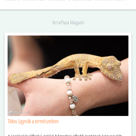
TerraPlaza Magazin
Titkos ügynök a természetben