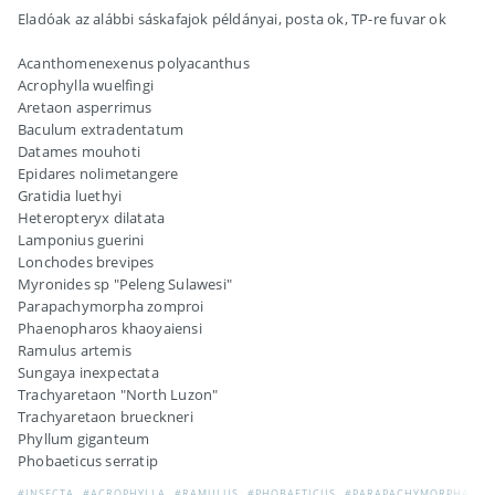
Eladóak az alábbi sáskafajok példányai, posta ok, TP-re fuvar ok
Acanthomenexenus polyacanthus
Acrophylla wuelfingi
Aretaon asperrimus
Baculum extradentatum
Datames mouhoti
Epidares nolimetangere
Gratidia luethyi
Heteropteryx dilatata
Lamponius guerini
Lonchodes brevipes
Myronides sp "Peleng Sulawesi"
Parapachymorpha zomproi
Phaenopharos khaoyaiensi
Ramulus artemis
Sungaya inexpectata
Trachyaretaon "North Luzon"
Trachyaretaon brueckneri
Phyllum giganteum
Phobaeticus serratip
#INSECTA
#ACROPHYLLA
#RAMULUS
#PHOBAETICUS
#PARAPACHYMORPHA
#M