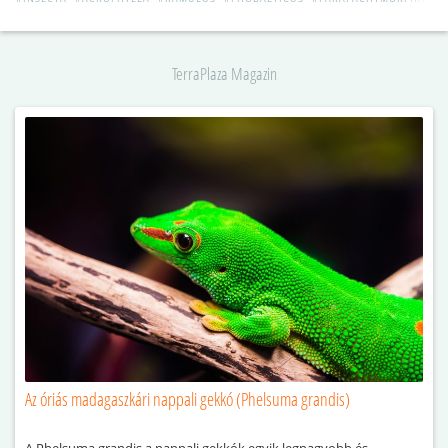
TerraPlaza Magazin
Az óriás madagaszkári nappali gekkó (Phelsuma grandis)