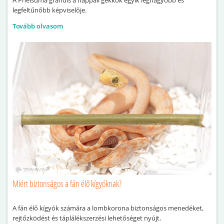
A Phelsuma grandis a nappali gekkók egyik legnagyobb és
legfeltűnőbb képviselője.
Tovább olvasom
Miért biztonságos a fán élő kígyóknak?
A fán élő kígyók számára a lombkorona biztonságos menedéket,
rejtőzködést és táplálékszerzési lehetőséget nyújt.