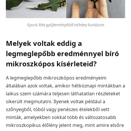
Gyuris Rita gyűjteményéből néhány kuriózum
Melyek voltak eddig a
legmeglepőbb eredménnyel bíró
mikroszkópos kísérleteid?
A legmeglepőbb mikroszkópos eredményeim
általában azok voltak, amikor hétköznapi mintákban a
laikus szem számára teljesen láthatatlan részleteket
sikerült megmutatni. Ilyenek voltak például a
szőnyegből, tóból vagy penészes ételekből vett
minták, amelyekben sokkal több és változatosabb
mikroszkopikus élőlény jelent meg, mint amire elsőre