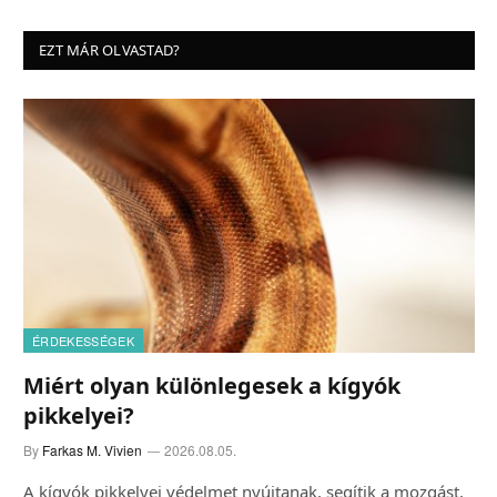
EZT MÁR OLVASTAD?
ÉRDEKESSÉGEK
Miért olyan különlegesek a kígyók
pikkelyei?
By
Farkas M. Vivien
2026.08.05.
A kígyók pikkelyei védelmet nyújtanak, segítik a mozgást,