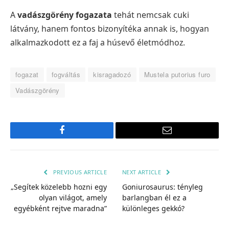
A
vadászgörény fogazata
tehát nemcsak cuki
látvány, hanem fontos bizonyítéka annak is, hogyan
alkalmazkodott ez a faj a húsevő életmódhoz.
fogazat
fogváltás
kisragadozó
Mustela putorius furo
Vadászgörény
Facebook
Email
PREVIOUS ARTICLE
NEXT ARTICLE
„Segítek közelebb hozni egy
Goniurosaurus: tényleg
olyan világot, amely
barlangban él ez a
egyébként rejtve maradna”
különleges gekkó?