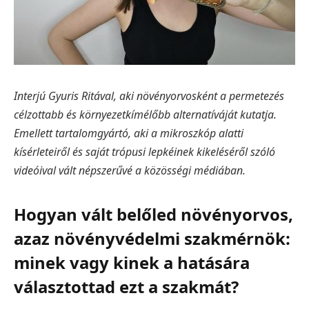
Interjú Gyuris Ritával, aki növényorvosként a permetezés
célzottabb és környezetkímélőbb alternatíváját kutatja.
Emellett tartalomgyártó, aki a mikroszkóp alatti
kísérleteiről és saját trópusi lepkéinek kikeléséről szóló
videóival vált népszerűvé a közösségi médiában.
Hogyan vált belőled növényorvos,
azaz növényvédelmi szakmérnök:
minek vagy kinek a hatására
választottad ezt a szakmát?