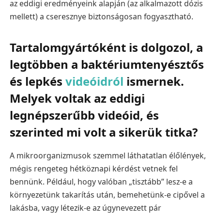
az eddigi eredményeink alapján (az alkalmazott dózis
mellett) a cseresznye biztonságosan fogyasztható.
Tartalomgyártóként is dolgozol, a
legtöbben a baktériumtenyésztős
és lepkés
videóidról
ismernek.
Melyek voltak az eddigi
legnépszerűbb videóid, és
szerinted mi volt a sikerük titka?
A mikroorganizmusok szemmel láthatatlan élőlények,
mégis rengeteg hétköznapi kérdést vetnek fel
bennünk. Például, hogy valóban „tisztább” lesz-e a
környezetünk takarítás után, bemehetünk-e cipővel a
lakásba, vagy létezik-e az úgynevezett pár