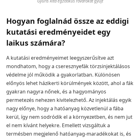
Gyuris Rita egzotikus rovarokat gyűjt
Hogyan foglalnád össze az eddigi
kutatási eredményeidet egy
laikus számára?
A kutatási eredményeimet leegyszerűsítve azt
mondhatom, hogy a cseresznyefák törzsinjektálásos
védelme jól működik a gyakorlatban. Különösen
előnyös lehet házikerti körülmények között, ahol a fák
gyakran nagyra nőnek, és a hagyományos
permetezés nehezen kivitelezhető. Az injektálás egyik
nagy előnye, hogy a hatóanyag közvetlenül a fába
kerül, így nem sodródik el a környezetben, és nem jut
el nem kívánt helyekre. Emellett vizsgáltuk a
termésben megjelenő hatóanyag-maradékokat is, és