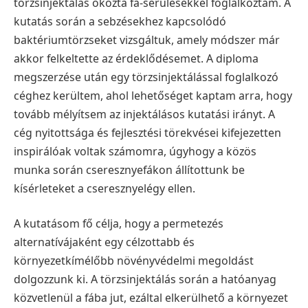
törzsinjektálás okozta fa-sérülésekkel foglalkoztam. A
kutatás során a sebzésekhez kapcsolódó
baktériumtörzseket vizsgáltuk, amely módszer már
akkor felkeltette az érdeklődésemet. A diploma
megszerzése után egy törzsinjektálással foglalkozó
céghez kerültem, ahol lehetőséget kaptam arra, hogy
tovább mélyítsem az injektálásos kutatási irányt. A
cég nyitottsága és fejlesztési törekvései kifejezetten
inspirálóak voltak számomra, úgyhogy a közös
munka során cseresznyefákon állítottunk be
kísérleteket a cseresznyelégy ellen.
A kutatásom fő célja, hogy a permetezés
alternatívájaként egy célzottabb és
környezetkímélőbb növényvédelmi megoldást
dolgozzunk ki. A törzsinjektálás során a hatóanyag
közvetlenül a fába jut, ezáltal elkerülhető a környezet