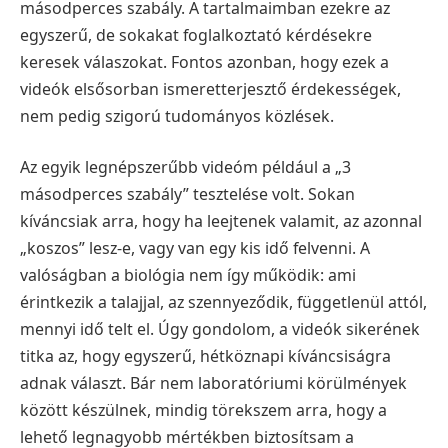
másodperces szabály. A tartalmaimban ezekre az
egyszerű, de sokakat foglalkoztató kérdésekre
keresek válaszokat. Fontos azonban, hogy ezek a
videók elsősorban ismeretterjesztő érdekességek,
nem pedig szigorú tudományos közlések.
Az egyik legnépszerűbb videóm például a „3
másodperces szabály” tesztelése volt. Sokan
kíváncsiak arra, hogy ha leejtenek valamit, az azonnal
„koszos” lesz-e, vagy van egy kis idő felvenni. A
valóságban a biológia nem így működik: ami
érintkezik a talajjal, az szennyeződik, függetlenül attól,
mennyi idő telt el. Úgy gondolom, a videók sikerének
titka az, hogy egyszerű, hétköznapi kíváncsiságra
adnak választ. Bár nem laboratóriumi körülmények
között készülnek, mindig törekszem arra, hogy a
lehető legnagyobb mértékben biztosítsam a