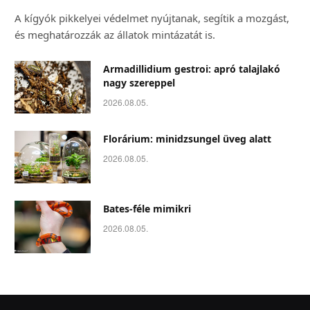
A kígyók pikkelyei védelmet nyújtanak, segítik a mozgást,
és meghatározzák az állatok mintázatát is.
Armadillidium gestroi: apró talajlakó
nagy szereppel
2026.08.05.
Florárium: minidzsungel üveg alatt
2026.08.05.
Bates-féle mimikri
2026.08.05.