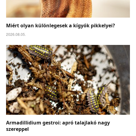
Miért olyan különlegesek a kígyók pikkelyei?
2026.08.05.
Armadillidium gestroi: apró talajlakó nagy
szereppel