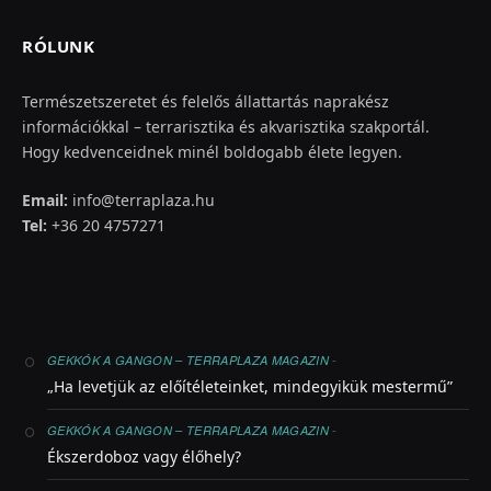
RÓLUNK
Természetszeretet és felelős állattartás naprakész
információkkal – terrarisztika és akvarisztika szakportál.
Hogy kedvenceidnek minél boldogabb élete legyen.
Email:
info@terraplaza.hu
Tel:
+36 20 4757271
-
GEKKÓK A GANGON – TERRAPLAZA MAGAZIN
„Ha levetjük az előítéleteinket, mindegyikük mestermű”
-
GEKKÓK A GANGON – TERRAPLAZA MAGAZIN
Ékszerdoboz vagy élőhely?