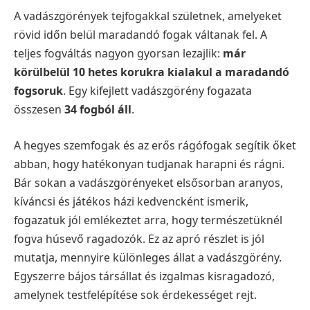
A vadászgörények tejfogakkal születnek, amelyeket
rövid időn belül maradandó fogak váltanak fel. A
teljes fogváltás nagyon gyorsan lezajlik:
már
körülbelül 10 hetes korukra kialakul a maradandó
fogsoruk
. Egy kifejlett vadászgörény fogazata
összesen
34 fogból áll
.
A hegyes szemfogak és az erős rágófogak segítik őket
abban, hogy hatékonyan tudjanak harapni és rágni.
Bár sokan a vadászgörényeket elsősorban aranyos,
kíváncsi és játékos házi kedvencként ismerik,
fogazatuk jól emlékeztet arra, hogy természetüknél
fogva húsevő ragadozók. Ez az apró részlet is jól
mutatja, mennyire különleges állat a vadászgörény.
Egyszerre bájos társállat és izgalmas kisragadozó,
amelynek testfelépítése sok érdekességet rejt.