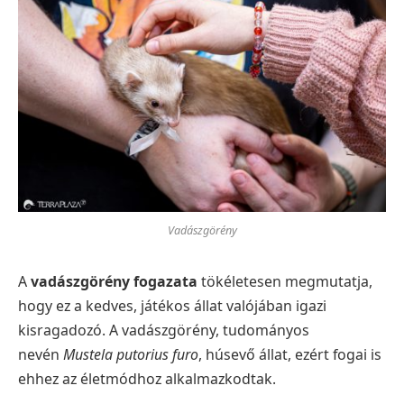
Vadászgörény
A
vadászgörény fogazata
tökéletesen megmutatja,
hogy ez a kedves, játékos állat valójában igazi
kisragadozó. A vadászgörény, tudományos
nevén
Mustela putorius furo
, húsevő állat, ezért fogai is
ehhez az életmódhoz alkalmazkodtak.