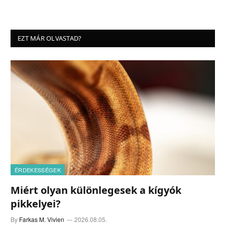
EZT MÁR OLVASTAD?
ÉRDEKESSÉGEK
Miért olyan különlegesek a kígyók
pikkelyei?
By
Farkas M. Vivien
2026.08.05.