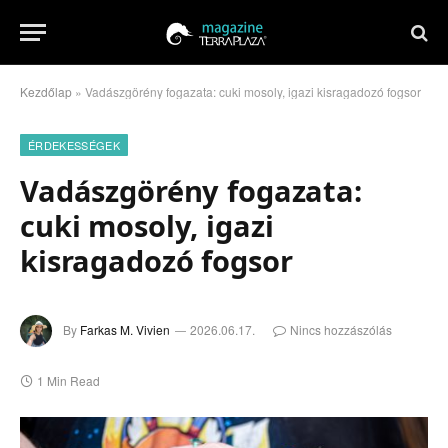
Kezdőlap
»
Vadászgörény fogazata: cuki mosoly, igazi kisragadozó fogsor
ÉRDEKESSÉGEK
Vadászgörény fogazata:
cuki mosoly, igazi
kisragadozó fogsor
By
Farkas M. Vivien
2026.06.17.
Nincs hozzászólás
1 Min Read