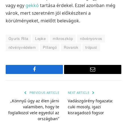
vagy egy
gekkó
tartása érdekel. Ezzel azonban még
várok, mert szeretném jól előkészíteni a
körülményeket, mielőtt belevágok.
Gyuris Rita
Lepke
mikroszkóp
növényorvos
növényvédelem
Pillangó
Rovarok
trópusi
Facebook
Email
PREVIOUS ARTICLE
NEXT ARTICLE
„Könnyű úgy az élen járni
Vadászgörény fogazata:
valamiben, hogy te
cuki mosoly, igazi
foglalkozol vele egyedül az
kisragadozó fogsor
országban”