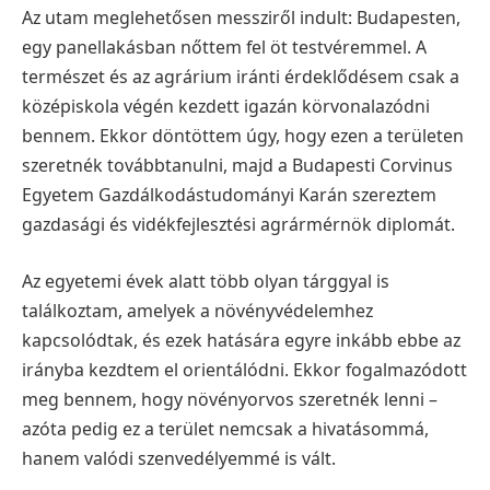
Az utam meglehetősen messziről indult: Budapesten,
egy panellakásban nőttem fel öt testvéremmel. A
természet és az agrárium iránti érdeklődésem csak a
középiskola végén kezdett igazán körvonalazódni
bennem. Ekkor döntöttem úgy, hogy ezen a területen
szeretnék továbbtanulni, majd a Budapesti Corvinus
Egyetem Gazdálkodástudományi Karán szereztem
gazdasági és vidékfejlesztési agrármérnök diplomát.
Az egyetemi évek alatt több olyan tárggyal is
találkoztam, amelyek a növényvédelemhez
kapcsolódtak, és ezek hatására egyre inkább ebbe az
irányba kezdtem el orientálódni. Ekkor fogalmazódott
meg bennem, hogy növényorvos szeretnék lenni –
azóta pedig ez a terület nemcsak a hivatásommá,
hanem valódi szenvedélyemmé is vált.