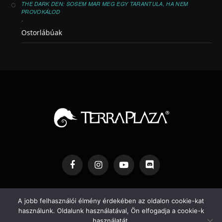
THE DARK DEN: SOSEM MAR MEG EGY TARANTULA, HA NEM
PROVOKÁLOD
-
Ostorlábúak
Facebook
Instagram
YouTube
Discord
IMPRESSZUM
ADATVÉDELEM
SZERKESZTŐSÉG
A jobb felhasználói élmény érdekében az oldalon cookie-kat
használunk. Oldalunk használatával, Ön elfogadja a cookie-k
TERRAPLAZA SHOP
TERRAPLAZA EXPO
használatát.