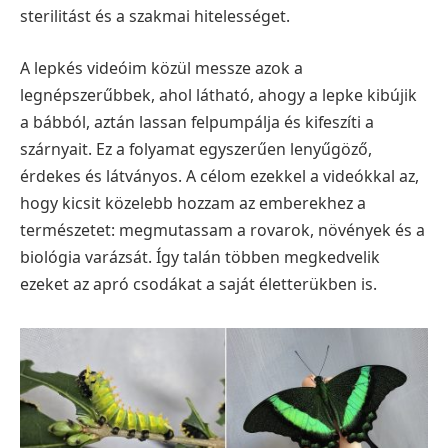
sterilitást és a szakmai hitelességet.
A lepkés videóim közül messze azok a
legnépszerűbbek, ahol látható, ahogy a lepke kibújik
a bábból, aztán lassan felpumpálja és kifeszíti a
szárnyait. Ez a folyamat egyszerűen lenyűgöző,
érdekes és látványos. A célom ezekkel a videókkal az,
hogy kicsit közelebb hozzam az emberekhez a
természetet: megmutassam a rovarok, növények és a
biológia varázsát. Így talán többen megkedvelik
ezeket az apró csodákat a saját életterükben is.