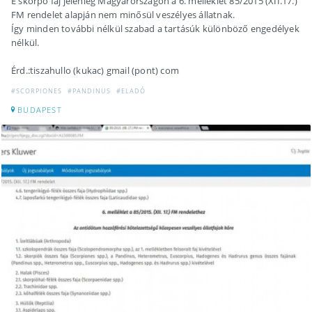
E skorpó faj jelenleg Magyarországon a 6. melléklet 85/2015 (XII.17.)
FM rendelet alapján nem minősül veszélyes állatnak.
Így minden további nélkül szabad a tartásúk különböző engedélyek
nélkül.
Érd.:tiszahullo (kukac) gmail (pont) com
#SCORPIONES
#PANDINUS
#ELADÓ
BUDAPEST