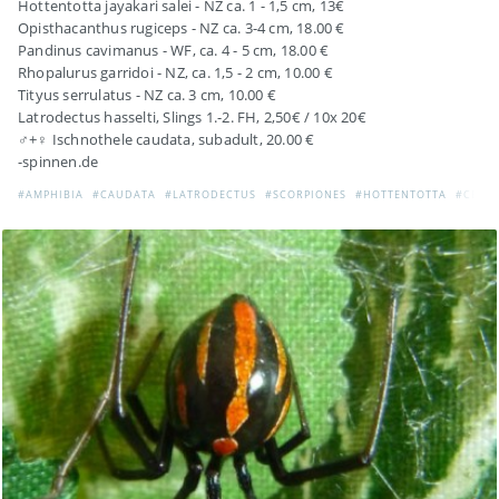
Hottentotta jayakari salei - NZ ca. 1 - 1,5 cm, 13€
Opisthacanthus rugiceps - NZ ca. 3-4 cm, 18.00 €
Pandinus cavimanus - WF, ca. 4 - 5 cm, 18.00 €
Rhopalurus garridoi - NZ, ca. 1,5 - 2 cm, 10.00 €
Tityus serrulatus - NZ ca. 3 cm, 10.00 €
Latrodectus hasselti, Slings 1.-2. FH, 2,50€ / 10x 20€
♂+♀ Ischnothele caudata, subadult, 20.00 €
-spinnen.de
#AMPHIBIA
#CAUDATA
#LATRODECTUS
#SCORPIONES
#HOTTENTOTTA
#CENT