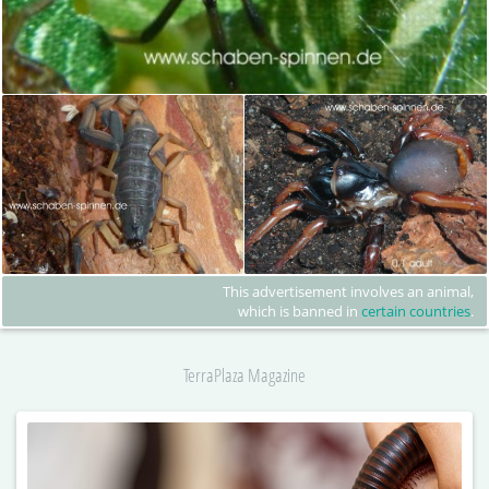
This advertisement involves an animal,
which is banned in
certain countries
.
TerraPlaza Magazine