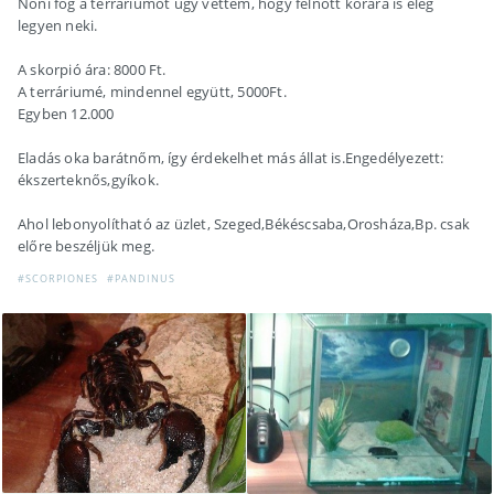
Nőni fog a terráriumot úgy vettem, hogy felnőtt korára is elég
legyen neki.
A skorpió ára: 8000 Ft.
A terráriumé, mindennel együtt, 5000Ft.
Egyben 12.000
Eladás oka barátnőm, így érdekelhet más állat is.Engedélyezett:
ékszerteknős,gyíkok.
Ahol lebonyolítható az üzlet, Szeged,Békéscsaba,Orosháza,Bp. csak
előre beszéljük meg.
#SCORPIONES
#PANDINUS