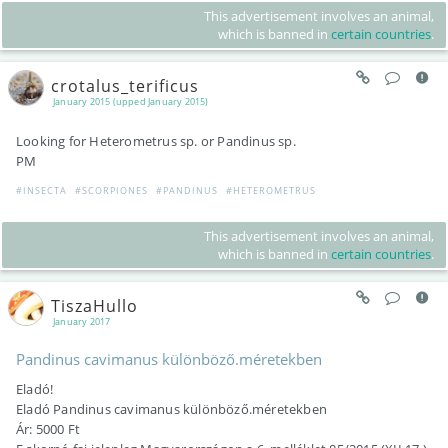
This advertisement involves an animal,
which is banned in
certain countries
.
crotalus_terificus
January 2015 (upped January 2015)
Looking for Heterometrus sp. or Pandinus sp.
PM
#INSECTA
#SCORPIONES
#PANDINUS
#HETEROMETRUS
This advertisement involves an animal,
which is banned in
certain countries
.
TiszaHullo
January 2017
Pandinus cavimanus különböző.méretekben
Eladó!
Eladó Pandinus cavimanus különböző.méretekben
Ár: 5000 Ft