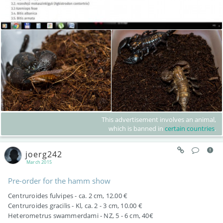
This advertisement involves an animal,
which is banned in
certain countries
.
joerg242
March 2015
Pre-order for the hamm show
Centruroides fulvipes - ca. 2 cm, 12.00 €
Centruroides gracilis - Kl, ca. 2 - 3 cm, 10.00 €
Heterometrus swammerdami - NZ, 5 - 6 cm, 40€