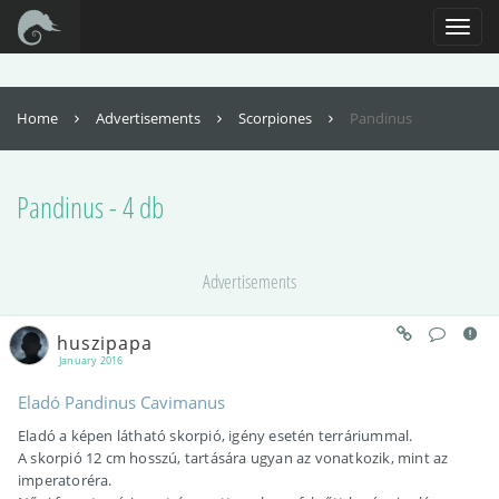
For full functionality of this site it is necessary to enable JavaScript. Here are
the
instructions how to enable JavaScript in your web browser
.
Toggl
naviga
Home
Advertisements
Scorpiones
Pandinus
Pandinus - 4 db
Advertisements
huszipapa
January 2016
Eladó Pandinus Cavimanus
Eladó a képen látható skorpió, igény esetén terráriummal.
A skorpió 12 cm hosszú, tartására ugyan az vonatkozik, mint az
imperatoréra.