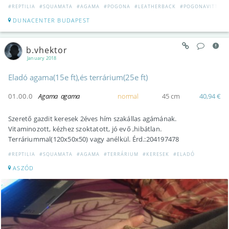
#REPTILIA
#SQUAMATA
#AGAMA
#POGONA
#LEATHERBACK
#POGONAVITTICE
DUNACENTER BUDAPEST
b.vhektor
January 2018
Eladó agama(15e ft),és terrárium(25e ft)
01.00.0
Agama agama
normal
45 cm
40,94 €
Szerető gazdit keresek 2éves hím szakállas agámának.
Vitaminozott, kézhez szoktatott, jó evő ,hibátlan.
Terráriummal(120x50x50) vagy anélkül. Érd.:204197478
#REPTILIA
#SQUAMATA
#AGAMA
#TERRÁRIUM
#KERESEK
#ELADÓ
ASZÓD