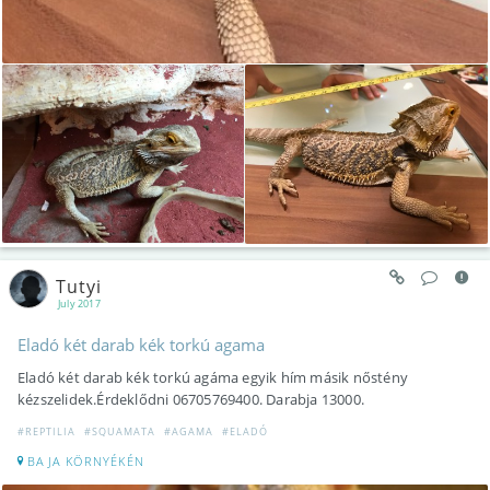
Tutyi
July 2017
Eladó két darab kék torkú agama
Eladó két darab kék torkú agáma egyik hím másik nőstény
kézszelidek.Érdeklődni 06705769400. Darabja 13000.
#REPTILIA
#SQUAMATA
#AGAMA
#ELADÓ
BAJA KÖRNYÉKÉN