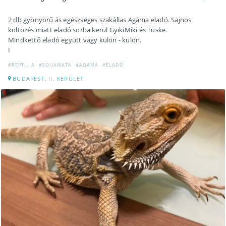
2 db gyönyörű ás egészséges szakállas Agáma eladó. Sajnos
költözés miatt eladó sorba kerül GyikiMiki és Tüske.
Mindkettő eladó együtt vagy külön - külön.
I
#REPTILIA
#SQUAMATA
#AGAMA
#ELADÓ
BUDAPEST, II. KERÜLET