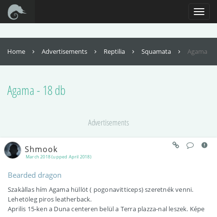
For full functionality of this site it is necessary to enable JavaScript. Here are
the
instructions how to enable JavaScript in your web browser
.
Toggl
naviga
Home
Advertisements
Reptilia
Squamata
Agama
Agama - 18 db
Advertisements
Shmook
March 2018 (upped April 2018)
Bearded dragon
Szakàllas hím Agama hüllöt ( pogonavitticeps) szeretnék venni.
Lehetöleg piros leatherback.
Aprilis 15-ken a Duna centeren belül a Terra plazza-nal leszek. Képe