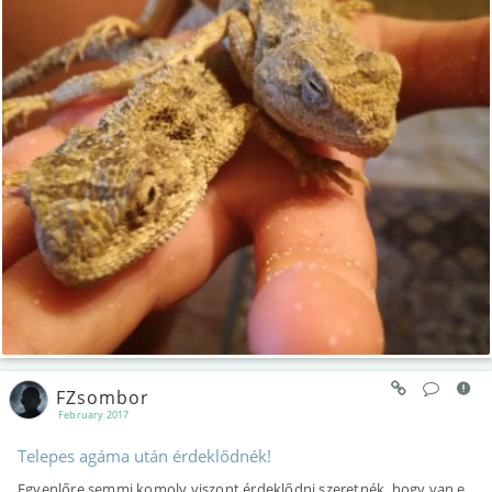
FZsombor
February 2017
Telepes agáma után érdeklődnék!
Egyenlőre semmi komoly,viszont érdeklődni szeretnék, hogy van e