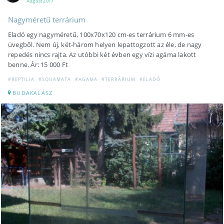
August 2017
Nagyméretű terrárium
Eladó egy nagyméretű, 100x70x120 cm-es terrárium 6 mm-es
üvegből. Nem új, két-három helyen lepattogzott az éle, de nagy
repedés nincs rajta. Az utóbbi két évben egy vízi agáma lakott
benne. Ár: 15 000 Ft
#REPTILIA
#SQUAMATA
#AGAMA
#TERRÁRIUM
#ELADÓ
BUDAKALÁSZ