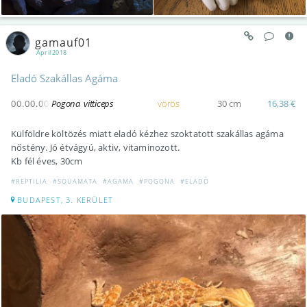
gamauf01
April 2018
Eladó Szakállas Agáma
00.00.00
Pogona vitticeps
vörös
30 cm
16,38 €
Külföldre költözés miatt eladó kézhez szoktatott szakállas agáma
nőstény. Jó étvágyú, aktiv, vitaminozott.
Kb fél éves, 30cm
#REPTILIA
#SQUAMATA
#AGAMA
#POGONA
#ELADÓ
BUDAPEST, 3. KERÜLET