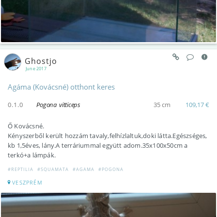
Ghostjo
June 2017
Agáma (Kovácsné) otthont keres
0.1.0
Pogona vitticeps
35 cm
109,17 €
Ő Kovácsné.
Kényszerből került hozzám tavaly,felhízlaltuk,doki látta.Egészséges,
kb 1,5éves, lány.A terráriummal együtt adom.35x100x50cm a
terkó+a lámpák.
#REPTILIA
#SQUAMATA
#AGAMA
#POGONA
VESZPRÉM