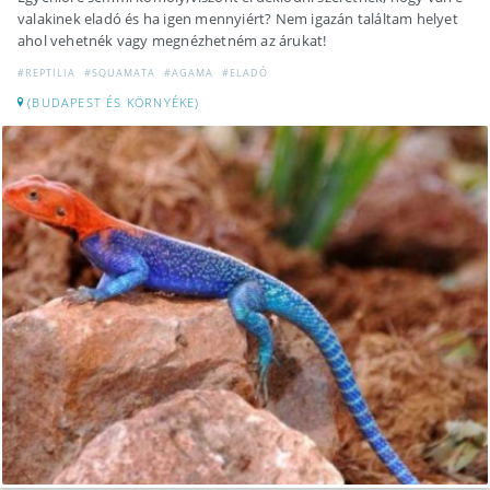
valakinek eladó és ha igen mennyiért? Nem igazán találtam helyet
ahol vehetnék vagy megnézhetném az árukat!
#REPTILIA
#SQUAMATA
#AGAMA
#ELADÓ
(BUDAPEST ÉS KÖRNYÉKE)