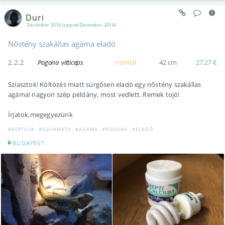
Duri
December 2016 (upped December 2016)
Nőstény szakállas agáma eladó
2.2.2
Pogona vitticeps
normál
42 cm
27,27 €
Sziasztok! Költözés miatt sürgősen eladó egy nőstény szakállas
agáma! nagyon szép példány, most vedlett. Remek tojó!
Írjatok,megegyezünk
#REPTILIA
#SQUAMATA
#AGAMA
#POGONA
#ELADÓ
BUDAPEST