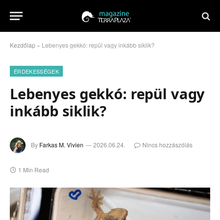
Kezdőlap
»
Lebenyes gekkó: repül vagy inkább siklik?
ÉRDEKESSÉGEK
Lebenyes gekkó: repül vagy
inkább siklik?
By
Farkas M. Vivien
2026.06.24.
Nincs hozzászólás
1 Min Read