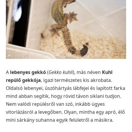
A
lebenyes gekkó
(
Gekko kuhli
), más néven
Kuhl
repülő gekkója
, igazi természetes kis akrobata.
Oldalsó lebenyei, úszóhártyás lábfejei és lapított farka
mind abban segítik, hogy rövid távon siklani tudjon.
Nem valódi repülésről van szó, inkább ügyes
vitorlázásról a levegőben. Olyan, mintha egy apró, élő
mini sárkány suhanna egyik felületről a másikra.