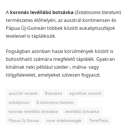
A
koronás levéllábú botsáska
(
Extatosoma tiaratum
)
természetes élőhelyén, az ausztrál kontinensen és
Pápua Új-Guineán többek között eukaliptuszfajok
leveleivel is táplálkozik.
Fogságban azonban hazai körülmények között is
biztosítható számára megfelelő táplálék. Gyakran
kínálnak neki például szeder-, málna- vagy
tölgyfalevelet, amelyeket szívesen fogyaszt.
ausztrál rovarok
Botsáska
egzotikus rovarok
eukaliptusz
Extatosoma tiaratum
koronás levéllábú botsáska
levéllábú botsáska
Pápua Új-Guinea
rovar érdekességek
TerraPlaza