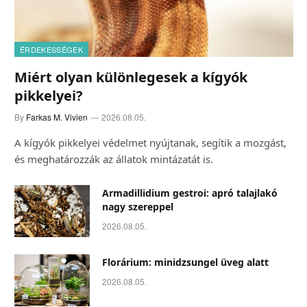
ÉRDEKESSÉGEK
Miért olyan különlegesek a kígyók
pikkelyei?
By
Farkas M. Vivien
2026.08.05.
A kígyók pikkelyei védelmet nyújtanak, segítik a mozgást,
és meghatározzák az állatok mintázatát is.
Armadillidium gestroi: apró talajlakó
nagy szereppel
2026.08.05.
Florárium: minidzsungel üveg alatt
2026.08.05.