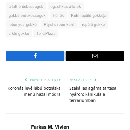
állati érdekességek
egzotikus állatok
gekkó érdekességek
Hüllők
Kuhl repülő gekkója
lebenyes gekkó
Ptychozoon kuhli
repülő gekkó
sikló gekkó
TerraPlaza
Facebook
Email
PREVIOUS ARTICLE
NEXT ARTICLE
Koronás levéllábú botsáska
Szakállas agáma tartása
menü hazai módra
nyáron: kánikula a
terráriumban
Farkas M. Vivien