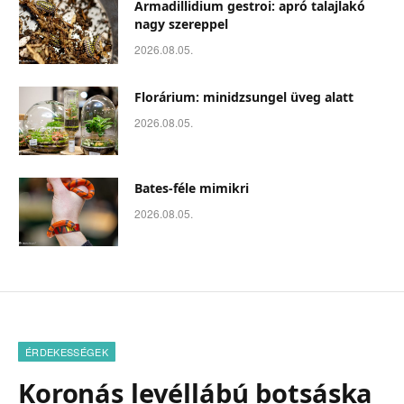
Armadillidium gestroi: apró talajlakó
nagy szereppel
2026.08.05.
Florárium: minidzsungel üveg alatt
2026.08.05.
Bates-féle mimikri
2026.08.05.
ÉRDEKESSÉGEK
Koronás levéllábú botsáska