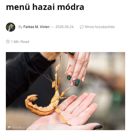
menü hazai módra
By
Farkas M. Vivien
2026.06.24.
Nincs hozzászólás
1 Min Read