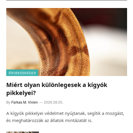
ÉRDEKESSÉGEK
Miért olyan különlegesek a kígyók
pikkelyei?
By
Farkas M. Vivien
2026.08.05.
A kígyók pikkelyei védelmet nyújtanak, segítik a mozgást,
és meghatározzák az állatok mintázatát is.