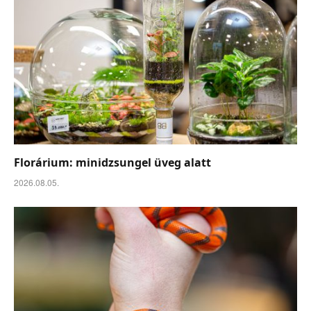
Florárium: minidzsungel üveg alatt
2026.08.05.