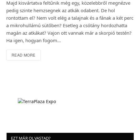
Majd kisvártatva feltűnik még egy, közelebbről megnézve
pedig szinte hemzsegnek az atkák odabent. De hol
rontottam el? Nem volt elég a talajnak és a fának a két perc
a mikrohullámú sütőben? Esetleg a csótány hordozhatta
magán az atkákat? Vajon ott vannak már a skorpió testén?
Ha igen, hogyan fogom…
READ MORE
EZT MÁR OLVASTAD?