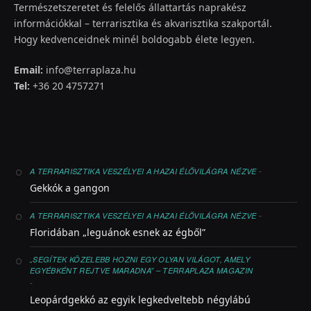
Természetszeretet és felelős állattartás naprakész
információkkal – terrarisztika és akvarisztika szakportál.
Hogy kedvenceidnek minél boldogabb élete legyen.
Email:
info@terraplaza.hu
Tel:
+36 20 4757271
-
A TERRARISZTIKA VESZÉLYEI A HAZAI ÉLŐVILÁGRA NÉZVE
Gekkók a gangon
-
A TERRARISZTIKA VESZÉLYEI A HAZAI ÉLŐVILÁGRA NÉZVE
Floridában „leguánok esnek az égből”
„SEGÍTEK KÖZELEBB HOZNI EGY OLYAN VILÁGOT, AMELY
EGYÉBKÉNT REJTVE MARADNA” – TERRAPLAZA MAGAZIN
-
Leopárdgekkó az egyik legkedveltebb négylábú