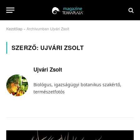
Kezdőlap
»
Archívumban Ujvári Zsolt
SZERZŐ:
UJVÁRI ZSOLT
Ujvári Zsolt
Biológus, igazságügyi botanikus szakértő,
természetfotós