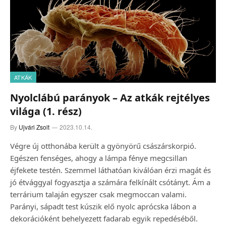
ATKÁK
Nyolclábú parányok – Az atkák rejtélyes
világa (1. rész)
By
Ujvári Zsolt
2023.10.14.
Végre új otthonába került a gyönyörű császárskorpió.
Egészen fenséges, ahogy a lámpa fénye megcsillan
éjfekete testén. Szemmel láthatóan kiválóan érzi magát és
jó étvággyal fogyasztja a számára felkínált csótányt. Ám a
terrárium talaján egyszer csak megmoccan valami.
Parányi, sápadt test kúszik elő nyolc aprócska lábon a
dekorációként behelyezett fadarab egyik repedéséből.