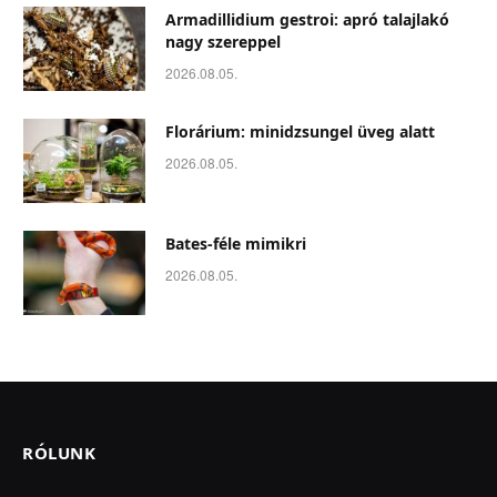
Armadillidium gestroi: apró talajlakó
nagy szereppel
2026.08.05.
Florárium: minidzsungel üveg alatt
2026.08.05.
Bates-féle mimikri
2026.08.05.
RÓLUNK