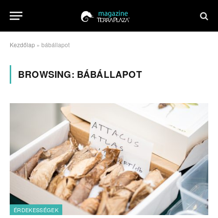
Kezdőlap
»
bábállapot
BROWSING:
BÁBÁLLAPOT
ÉRDEKESSÉGEK