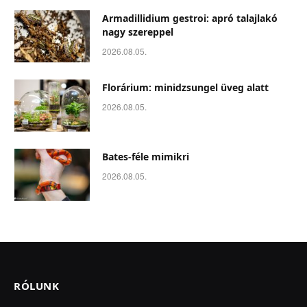
Armadillidium gestroi: apró talajlakó
nagy szereppel
2026.08.05.
Florárium: minidzsungel üveg alatt
2026.08.05.
Bates-féle mimikri
2026.08.05.
RÓLUNK