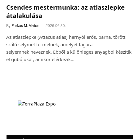
Csendes mestermunka: az atlaszlepke
átalakulása
By
Farkas M. Vivien
2026.06.30.
Az atlaszlepke (Attacus atlas) hernyói erős, barna, törött
szálú selymet termelnek, amelyet fagara
selyemnek neveznek. Ebből a különleges anyagból készítik
el gubójukat, amikor elérkezik…