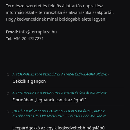
Természetszeretet és felelős állattartás naprakész
információkkal – terrarisztika és akvarisztika szakportál.
Hogy kedvenceidnek minél boldogabb élete legyen.
Email:
info@terraplaza.hu
Tel:
+36 20 4757271
-
A TERRARISZTIKA VESZÉLYEI A HAZAI ÉLŐVILÁGRA NÉZVE
Gekkók a gangon
-
A TERRARISZTIKA VESZÉLYEI A HAZAI ÉLŐVILÁGRA NÉZVE
Floridában „leguánok esnek az égből”
„SEGÍTEK KÖZELEBB HOZNI EGY OLYAN VILÁGOT, AMELY
EGYÉBKÉNT REJTVE MARADNA” – TERRAPLAZA MAGAZIN
-
Leopárdgekkó az egyik legkedveltebb négylábú