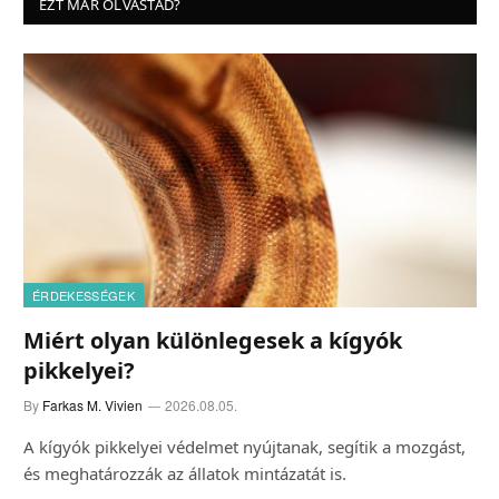
EZT MÁR OLVASTAD?
ÉRDEKESSÉGEK
Miért olyan különlegesek a kígyók
pikkelyei?
By
Farkas M. Vivien
2026.08.05.
A kígyók pikkelyei védelmet nyújtanak, segítik a mozgást,
és meghatározzák az állatok mintázatát is.