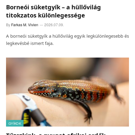
Borneói süketgyík – a hüllővilág
titokzatos különlegessége
By
Farkas M. Vivien
2026.07.09.
A borneói süketgyík a hüllővilág egyik legkülönlegesebb és
legkevésbé ismert faja.
GYÍKOK