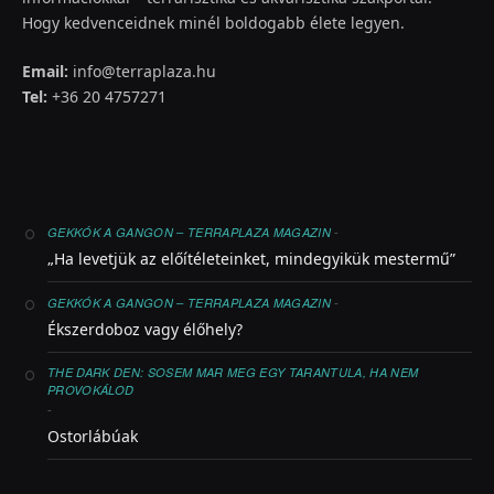
Hogy kedvenceidnek minél boldogabb élete legyen.
Email:
info@terraplaza.hu
Tel:
+36 20 4757271
-
GEKKÓK A GANGON – TERRAPLAZA MAGAZIN
„Ha levetjük az előítéleteinket, mindegyikük mestermű”
-
GEKKÓK A GANGON – TERRAPLAZA MAGAZIN
Ékszerdoboz vagy élőhely?
THE DARK DEN: SOSEM MAR MEG EGY TARANTULA, HA NEM
PROVOKÁLOD
-
Ostorlábúak