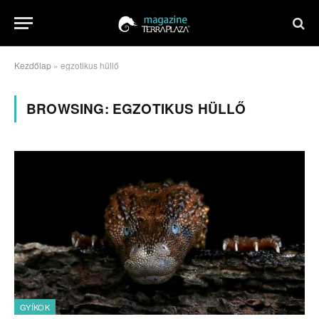
Kezdőlap
»
egzotikus hüllő
BROWSING:
EGZOTIKUS HÜLLŐ
GYÍKOK