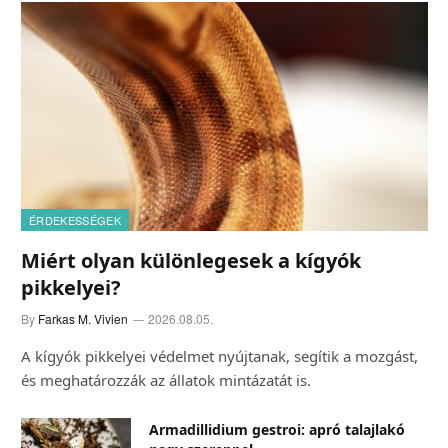
ÉRDEKESSÉGEK
Miért olyan különlegesek a kígyók
pikkelyei?
By
Farkas M. Vivien
2026.08.05.
A kígyók pikkelyei védelmet nyújtanak, segítik a mozgást,
és meghatározzák az állatok mintázatát is.
Armadillidium gestroi: apró talajlakó