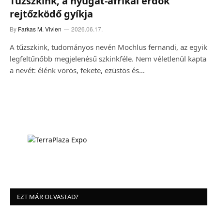
Tűzszkink, a nyugat-afrikai erdők
rejtőzködő gyíkja
By
Farkas M. Vivien
2026.06.17.
A tűzszkink, tudományos nevén Mochlus fernandi, az egyik
legfeltűnőbb megjelenésű szkinkféle. Nem véletlenül kapta
a nevét: élénk vörös, fekete, ezüstös és…
EZT MÁR OLVASTAD?