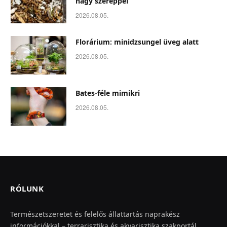
nagy szereppel
2026.08.05.
Florárium: minidzsungel üveg alatt
2026.08.05.
Bates-féle mimikri
2026.08.05.
RÓLUNK
Természetszeretet és felelős állattartás naprakész
információkkal – terrarisztika és akvarisztika szakportál.