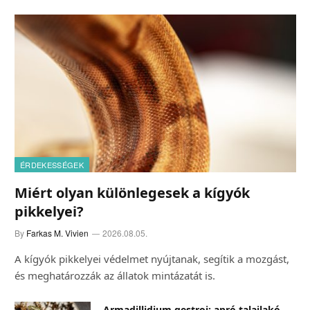
ÉRDEKESSÉGEK
Miért olyan különlegesek a kígyók
pikkelyei?
By
Farkas M. Vivien
2026.08.05.
A kígyók pikkelyei védelmet nyújtanak, segítik a mozgást,
és meghatározzák az állatok mintázatát is.
Armadillidium gestroi: apró talajlakó