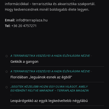
információkkal – terrarisztika és akvarisztika szakportál.
Hogy kedvenceidnek minél boldogabb élete legyen.
Email:
info@terraplaza.hu
Tel:
+36 20 4757271
-
A TERRARISZTIKA VESZÉLYEI A HAZAI ÉLŐVILÁGRA NÉZVE
Gekkók a gangon
-
A TERRARISZTIKA VESZÉLYEI A HAZAI ÉLŐVILÁGRA NÉZVE
Floridában „leguánok esnek az égből”
„SEGÍTEK KÖZELEBB HOZNI EGY OLYAN VILÁGOT, AMELY
EGYÉBKÉNT REJTVE MARADNA” – TERRAPLAZA MAGAZIN
-
Leopárdgekkó az egyik legkedveltebb négylábú