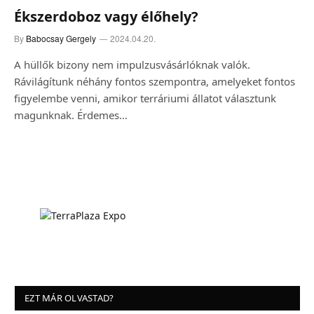
Ékszerdoboz vagy élőhely?
By
Babocsay Gergely
2024.04.20.
A hüllők bizony nem impulzusvásárlóknak valók.
Rávilágítunk néhány fontos szempontra, amelyeket fontos
figyelembe venni, amikor terráriumi állatot választunk
magunknak. Érdemes…
EZT MÁR OLVASTAD?