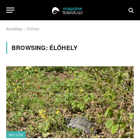
Kezdőlap
»
Élőhely
BROWSING:
ÉLŐHELY
HÜLLŐK