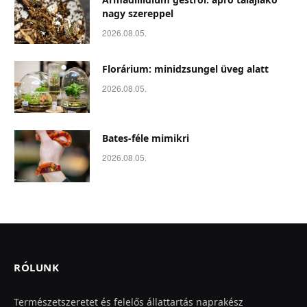
nagy szereppel
2026.08.05.
Florárium: minidzsungel üveg alatt
2026.08.05.
Bates-féle mimikri
2026.08.05.
RÓLUNK
Természetszeretet és felelős állattartás naprakész