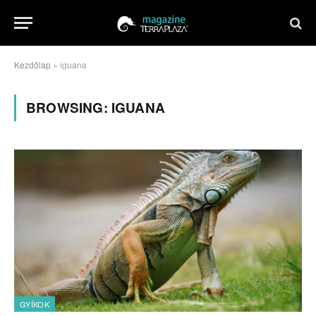
Kezdőlap
»
iguana
BROWSING:
IGUANA
GYÍKOK