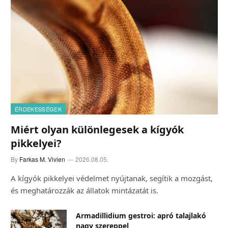
ÉRDEKESSÉGEK
Miért olyan különlegesek a kígyók
pikkelyei?
By
Farkas M. Vivien
2026.08.05.
A kígyók pikkelyei védelmet nyújtanak, segítik a mozgást,
és meghatározzák az állatok mintázatát is.
Armadillidium gestroi: apró talajlakó
nagy szereppel