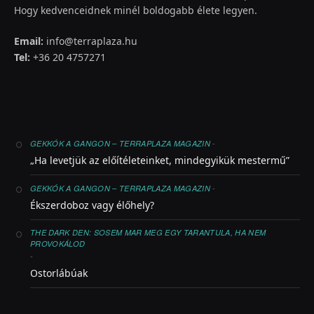
Hogy kedvenceidnek minél boldogabb élete legyen.
Email:
info@terraplaza.hu
Tel:
+36 20 4757271
-
GEKKÓK A GANGON – TERRAPLAZA MAGAZIN
„Ha levetjük az előítéleteinket, mindegyikük mestermű”
-
GEKKÓK A GANGON – TERRAPLAZA MAGAZIN
Ékszerdoboz vagy élőhely?
THE DARK DEN: SOSEM MAR MEG EGY TARANTULA, HA NEM
PROVOKÁLOD
-
Ostorlábúak