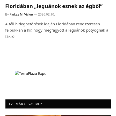
Floridában „leguánok esnek az égből”
By
Farkas M. Vivien
2026.02.10.
A téli hidegbetörések idején Floridában rendszeresen
felbukkan a hír, hogy megfagyott a leguánok potyognak a
fákról.
EZT MÁR OLVASTAD?