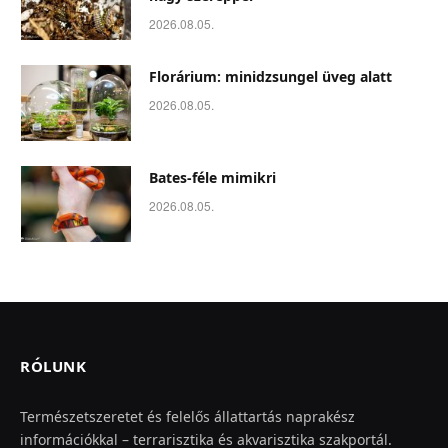
2026.08.05.
Florárium: minidzsungel üveg alatt
2026.08.05.
Bates-féle mimikri
2026.08.05.
RÓLUNK
Természetszeretet és felelős állattartás naprakész
információkkal – terrarisztika és akvarisztika szakportál.