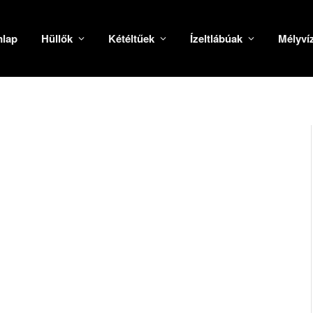
mlap
Hüllők
Kétéltűek
Ízeltlábúak
Mélyví