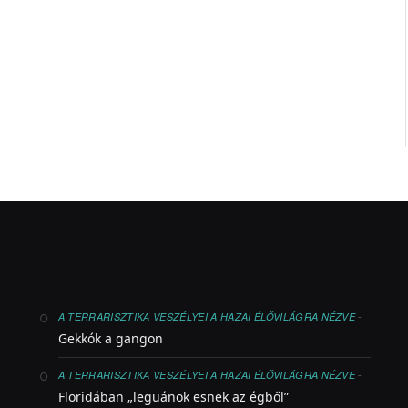
-
A TERRARISZTIKA VESZÉLYEI A HAZAI ÉLŐVILÁGRA NÉZVE
Gekkók a gangon
-
A TERRARISZTIKA VESZÉLYEI A HAZAI ÉLŐVILÁGRA NÉZVE
Floridában „leguánok esnek az égből”