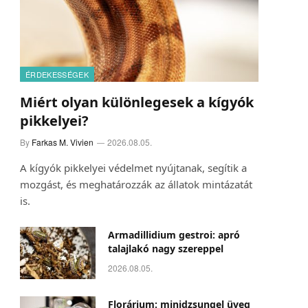
ÉRDEKESSÉGEK
Miért olyan különlegesek a kígyók
pikkelyei?
By
Farkas M. Vivien
2026.08.05.
A kígyók pikkelyei védelmet nyújtanak, segítik a
mozgást, és meghatározzák az állatok mintázatát
is.
Armadillidium gestroi: apró
talajlakó nagy szereppel
2026.08.05.
Florárium: minidzsungel üveg