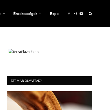
z
Érdekességek
Expo
Facebook
Instagram
YouTube
EZT MÁR OLVASTAD?