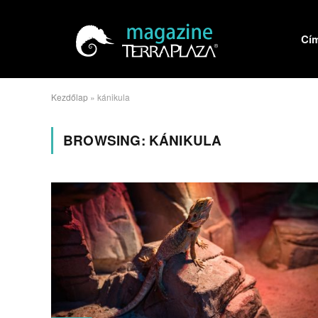
Cí
Kezdőlap
»
kánikula
BROWSING:
KÁNIKULA