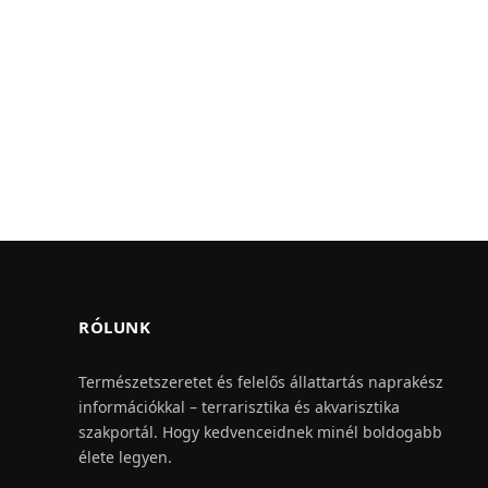
RÓLUNK
Természetszeretet és felelős állattartás naprakész
információkkal – terrarisztika és akvarisztika
szakportál. Hogy kedvenceidnek minél boldogabb
élete legyen.