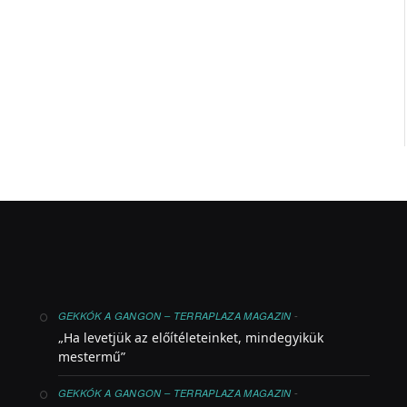
-
GEKKÓK A GANGON – TERRAPLAZA MAGAZIN
„Ha levetjük az előítéleteinket, mindegyikük
mestermű”
-
GEKKÓK A GANGON – TERRAPLAZA MAGAZIN