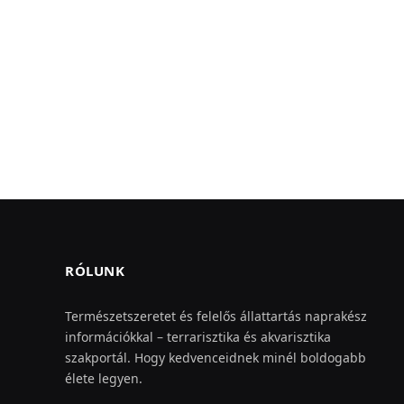
RÓLUNK
Természetszeretet és felelős állattartás naprakész
információkkal – terrarisztika és akvarisztika
szakportál. Hogy kedvenceidnek minél boldogabb
élete legyen.