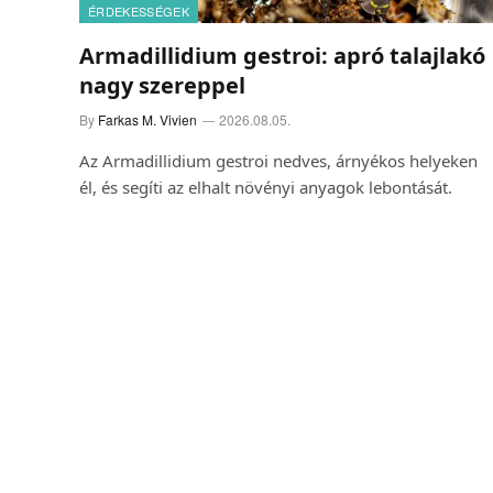
ÉRDEKESSÉGEK
Armadillidium gestroi: apró talajlakó
nagy szereppel
By
Farkas M. Vivien
2026.08.05.
Az Armadillidium gestroi nedves, árnyékos helyeken
él, és segíti az elhalt növényi anyagok lebontását.