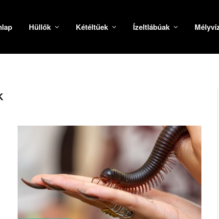
mlap
Hüllők
Kétéltűek
Ízeltlábúak
Mélyví
K