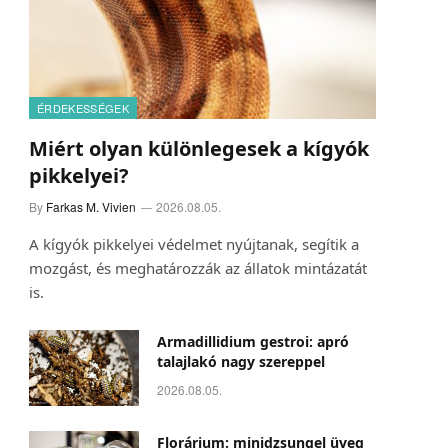
ÉRDEKESSÉGEK
Miért olyan különlegesek a kígyók
pikkelyei?
By
Farkas M. Vivien
2026.08.05.
A kígyók pikkelyei védelmet nyújtanak, segítik a
mozgást, és meghatározzák az állatok mintázatát
is.
Armadillidium gestroi: apró
talajlakó nagy szereppel
2026.08.05.
Florárium: minidzsungel üveg