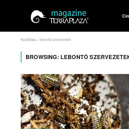
Cí
Kezdőlap
»
lebontó szervezetek
BROWSING:
LEBONTÓ SZERVEZETE