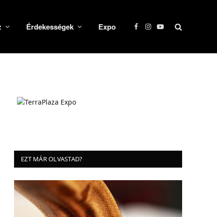
z
Érdekességek
Expo
Facebook
Instagram
YouTube
EZT MÁR OLVASTAD?