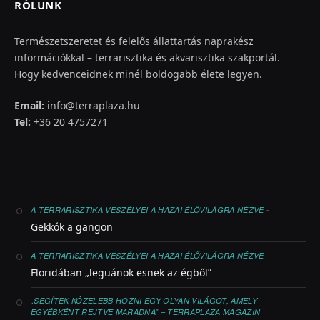
RÓLUNK
Természetszeretet és felelős állattartás naprakész
információkkal – terrarisztika és akvarisztika szakportál.
Hogy kedvenceidnek minél boldogabb élete legyen.
Email:
info@terraplaza.hu
Tel:
+36 20 4757271
-
A TERRARISZTIKA VESZÉLYEI A HAZAI ÉLŐVILÁGRA NÉZVE
Gekkók a gangon
-
A TERRARISZTIKA VESZÉLYEI A HAZAI ÉLŐVILÁGRA NÉZVE
Floridában „leguánok esnek az égből”
„SEGÍTEK KÖZELEBB HOZNI EGY OLYAN VILÁGOT, AMELY
EGYÉBKÉNT REJTVE MARADNA” – TERRAPLAZA MAGAZIN