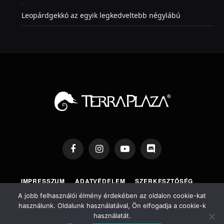
-
Leopárdgekkó az egyik legkedveltebb négylábú
Facebook
Instagram
YouTube
Discord
IMPRESSZUM
ADATVÉDELEM
SZERKESZTŐSÉG
TERRAPLAZA SHOP
TERRAPLAZA EXPO
A jobb felhasználói élmény érdekében az oldalon cookie-kat
használunk. Oldalunk használatával, Ön elfogadja a cookie-k
használatát.
Copyright © 2026 TerraPlaza ®