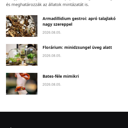
és meghatározzák az állatok mintázatát is.
Armadillidium gestroi: apró talajlakó
nagy szereppel
2026.08.05.
Florárium: minidzsungel üveg alatt
2026.08.05.
Bates-féle mimikri
2026.08.05.