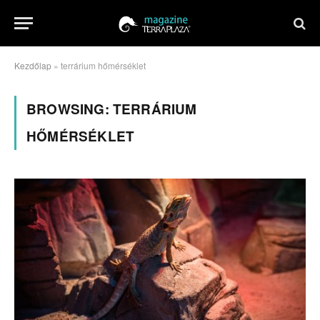
Kezdőlap
»
terrárium hőmérséklet
BROWSING:
TERRÁRIUM
HŐMÉRSÉKLET