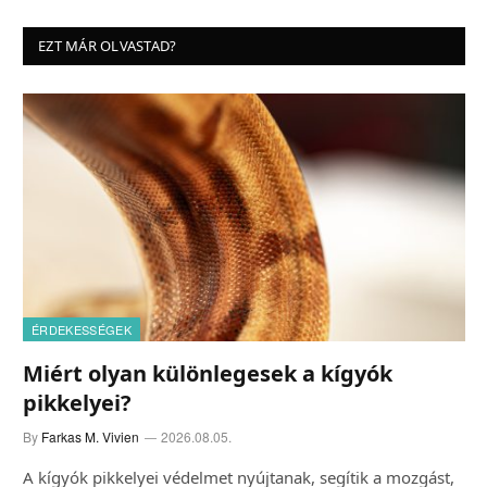
EZT MÁR OLVASTAD?
ÉRDEKESSÉGEK
Miért olyan különlegesek a kígyók
pikkelyei?
By
Farkas M. Vivien
2026.08.05.
A kígyók pikkelyei védelmet nyújtanak, segítik a mozgást,