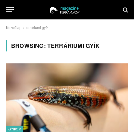
Kezdőlap
»
terráriumi gyík
BROWSING:
TERRÁRIUMI GYÍK
GYÍKOK