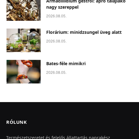
Armadillidium gestroi: apró talajlakó
nagy szereppel
2026.08.05.
Florárium: minidzsungel üveg alatt
2026.08.05.
Bates-féle mimikri
2026.08.05.
RÓLUNK
Természetszeretet és felelős állattartás naprakész