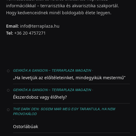
információkkal – terrarisztika és akvarisztika szakportál.
Hogy kedvenceidnek minél boldogabb élete legyen.
Email:
info@terraplaza.hu
Tel:
+36 20 4757271
-
GEKKÓK A GANGON – TERRAPLAZA MAGAZIN
„Ha levetjük az előítéleteinket, mindegyikük mestermű”
-
GEKKÓK A GANGON – TERRAPLAZA MAGAZIN
Ékszerdoboz vagy élőhely?
THE DARK DEN: SOSEM MAR MEG EGY TARANTULA, HA NEM
PROVOKÁLOD
-
Ostorlábúak