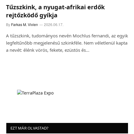
Tűzszkink, a nyugat-afrikai erdők
rejtőzködő gyíkja
By
Farkas M. Vivien
2026.06.17.
A tűzszkink, tudományos nevén Mochlus fernandi, az egyik
legfeltűnőbb megjelenésű szkinkféle. Nem véletlenül kapta
a nevét: élénk vörös, fekete, ezüstös és…
EZT MÁR OLVASTAD?