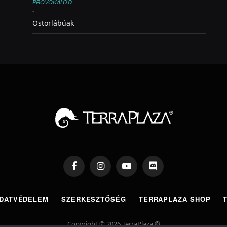
PROVOKÁLOD
-
Ostorlábúak
Facebook
Instagram
YouTube
Discord
DATVÉDELEM
SZERKESZTŐSÉG
TERRAPLAZA SHOP
Copyright © 2026 TerraPlaza ®