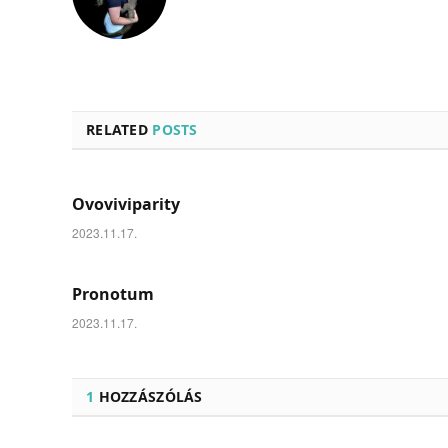
RELATED
POSTS
Ovoviviparity
2023.11.17.
Pronotum
2023.11.17.
1
HOZZÁSZÓLÁS