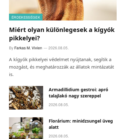
ÉRDEKESSÉGEK
Miért olyan különlegesek a kígyók
pikkelyei?
By
Farkas M. Vivien
2026.08.05.
A kígyók pikkelyei védelmet nyújtanak, segítik a
mozgást, és meghatározzák az állatok mintázatát
is.
Armadillidium gestroi: apró
talajlakó nagy szereppel
2026.08.05.
ram
Florárium: minidzsungel üveg
alatt
2026.08.05.