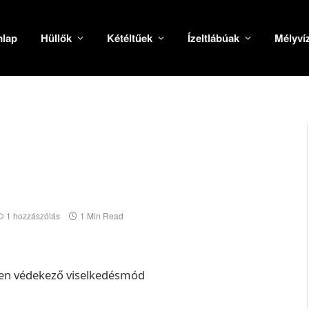
mlap
Hüllők
Kétéltűek
Ízeltlábúak
Mélyví
1 hozzászólás
1 Min Read
ben védekező viselkedésmód