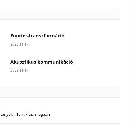
Fourier-transzformáció
2023.11.17.
Akusztikus kommunikáció
2023.11.17.
ótányok – TerraPlaza magazin