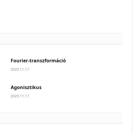
Fourier-transzformáció
2023.11.17.
Agonisztikus
2023.11.17.