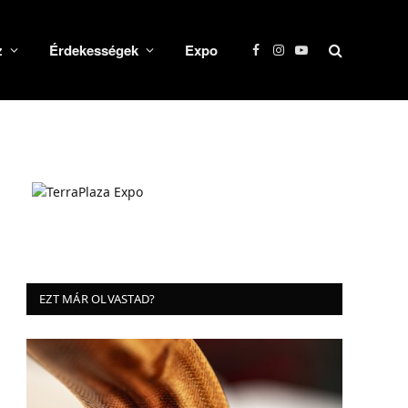
z
Érdekességek
Expo
Facebook
Instagram
YouTube
EZT MÁR OLVASTAD?