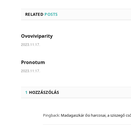
RELATED
POSTS
Ovoviviparity
2023.11.17.
Pronotum
2023.11.17.
1
HOZZÁSZÓLÁS
Pingback:
Madagaszkár ősi harcosai, a sziszegő cs