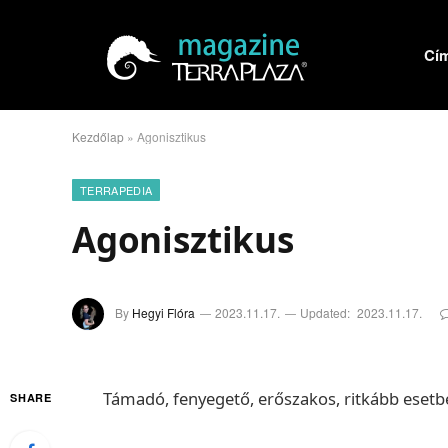
Cí
Kezdőlap
»
Agonisztikus
TERRAPEDIA
Agonisztikus
By
Hegyi Flóra
2023.11.17.
Updated:
2023.11.17.
Támadó, fenyegető, erőszakos, ritkább eset
SHARE