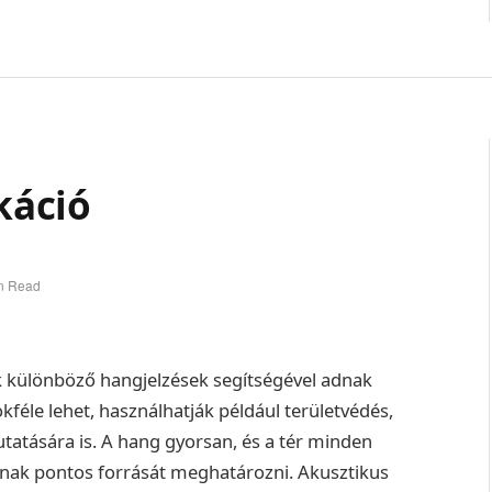
káció
n Read
k különböző hangjelzések segítségével adnak
féle lehet, használhatják például területvédés,
tatására is. A hang gyorsan, és a tér minden
annak pontos forrását meghatározni. Akusztikus