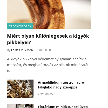
ÉRDEKESSÉGEK
Miért olyan különlegesek a kígyók
pikkelyei?
By
Farkas M. Vivien
2026.08.05.
A kígyók pikkelyei védelmet nyújtanak, segítik a
mozgást, és meghatározzák az állatok mintázatát
is.
ram
Armadillidium gestroi: apró
talajlakó nagy szereppel
2026.08.05.
Florárium: minidzsungel üveg