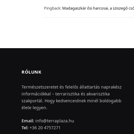
Pingback:
Madagaszkár ősi harcosai, a sziszegő cs
RÓLUNK
Természetszeretet és felelős állattartás naprakész
információkkal – terrarisztika és akvarisztika
szakportál. Hogy kedvenceidnek minél boldogabb
élete legyen.
Email:
info@terraplaza.hu
Tel:
+36 20 4757271