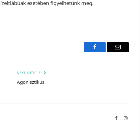
ízeltlábúak esetében figyelhetünk meg.
Facebook
Email
NEXT ARTICLE
Agonisztikus
Facebook
Instag