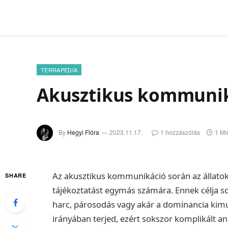
TERRAPEDIA
Akusztikus kommuni
By
Hegyi Flóra
2023.11.17.
1 hozzászólás
1 Mi
Az akusztikus kommunikáció során az állato
SHARE
tájékoztatást egymás számára. Ennek célja sok
harc, párosodás vagy akár a dominancia kimu
irányában terjed, ezért sokszor komplikált 