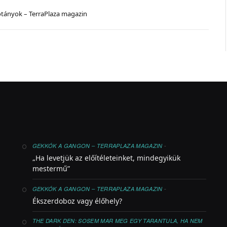
ótányok – TerraPlaza magazin
-
GEKKÓK A GANGON – TERRAPLAZA MAGAZIN
„Ha levetjük az előítéleteinket, mindegyikük
mestermű”
-
GEKKÓK A GANGON – TERRAPLAZA MAGAZIN
Ékszerdoboz vagy élőhely?
THE DARK DEN: SOSEM MAR MEG EGY TARANTULA, HA NEM