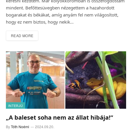
keresni kezdtem. Már kölyökkoromban is összefogdostam
mindent. Befőttesüvegben nézegettem a hazahordott
bogarakat és békákat, amíg anyám fel nem világosított,
hogy ez nem biztos, hogy nekik…
READ MORE
INTERJÚ
„A baleset soha nem az állat hibája!”
By
Tóth Noémi
2024.09.20.