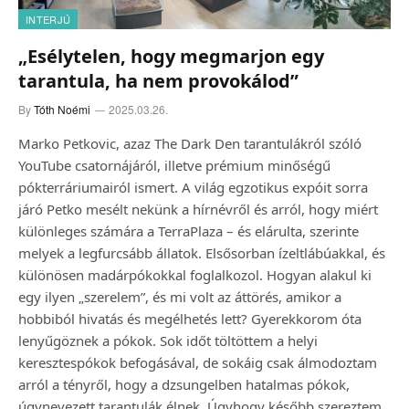
INTERJÚ
„Esélytelen, hogy megmarjon egy
tarantula, ha nem provokálod”
By
Tóth Noémi
2025.03.26.
Marko Petkovic, azaz The Dark Den tarantulákról szóló
YouTube csatornájáról, illetve prémium minőségű
pókterráriumairól ismert. A világ egzotikus expóit sorra
járó Petko mesélt nekünk a hírnévről és arról, hogy miért
különleges számára a TerraPlaza – és elárulta, szerinte
melyek a legfurcsább állatok. Elsősorban ízeltlábúakkal, és
különösen madárpókokkal foglalkozol. Hogyan alakul ki
egy ilyen „szerelem”, és mi volt az áttörés, amikor a
hobbiból hivatás és megélhetés lett? Gyerekkorom óta
lenyűgöznek a pókok. Sok időt töltöttem a helyi
keresztespókok befogásával, de sokáig csak álmodoztam
arról a tényről, hogy a dzsungelben hatalmas pókok,
úgynevezett tarantulák élnek. Úgyhogy később szereztem