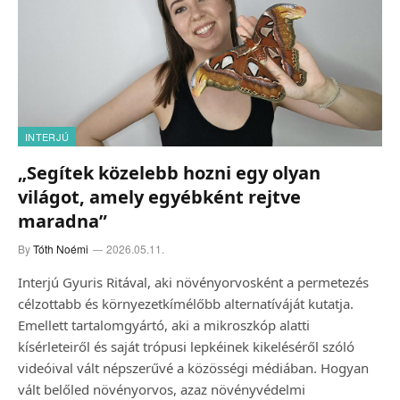
INTERJÚ
„Segítek közelebb hozni egy olyan
világot, amely egyébként rejtve
maradna”
By
Tóth Noémi
2026.05.11.
Interjú Gyuris Ritával, aki növényorvosként a permetezés
célzottabb és környezetkímélőbb alternatíváját kutatja.
Emellett tartalomgyártó, aki a mikroszkóp alatti
kísérleteiről és saját trópusi lepkéinek kikeléséről szóló
videóival vált népszerűvé a közösségi médiában. Hogyan
vált belőled növényorvos, azaz növényvédelmi