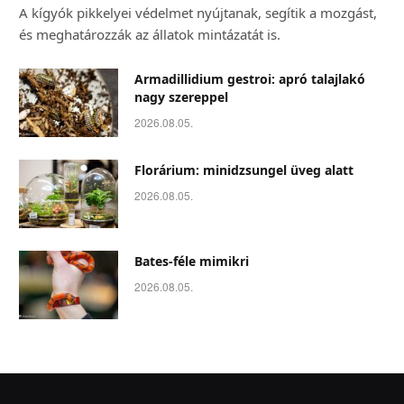
A kígyók pikkelyei védelmet nyújtanak, segítik a mozgást,
és meghatározzák az állatok mintázatát is.
Armadillidium gestroi: apró talajlakó
nagy szereppel
2026.08.05.
Florárium: minidzsungel üveg alatt
2026.08.05.
Bates-féle mimikri
2026.08.05.