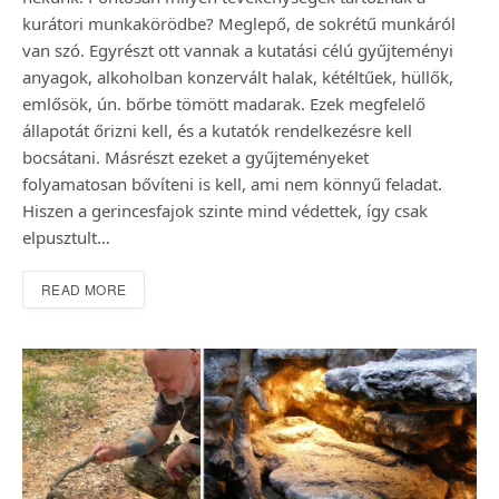
kurátori munkakörödbe? Meglepő, de sokrétű munkáról
van szó. Egyrészt ott vannak a kutatási célú gyűjteményi
anyagok, alkoholban konzervált halak, kétéltűek, hüllők,
emlősök, ún. bőrbe tömött madarak. Ezek megfelelő
állapotát őrizni kell, és a kutatók rendelkezésre kell
bocsátani. Másrészt ezeket a gyűjteményeket
folyamatosan bővíteni is kell, ami nem könnyű feladat.
Hiszen a gerincesfajok szinte mind védettek, így csak
elpusztult…
READ MORE