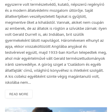
egyszerre volt természetvédő, kutató, népszerű regényíró
és a modern állatvédelmi mozgalom úttörője. Saját
állatkertjében veszélyeztetett fajokat is gyűjtött,
megmentve őket a kihalástól. Vannak, akiket nem csupán
az emberek, de az állatok is rögtön a szívükbe zárnak: ilyen
volt Gerald Durrell is, aki Indiában, brit szülők
gyermekeként látott napvilágot. Háromévesen elhunyt az
apja, ekkor visszaköltözött Angilába anyjával és
testvéreivel együtt, majd 1933-ban Korfun telepedtek meg,
ahol már egyértelművé vált Gerald természettudományok
iránti szenvedélye. A görög sziget a ’Családom és egyéb
állatfajták’ című, világhírű könyvéhez is ihletként szolgált.
A kis csibész egyébként szinte végig magántanuló volt,
iskolába nem…
READ MORE