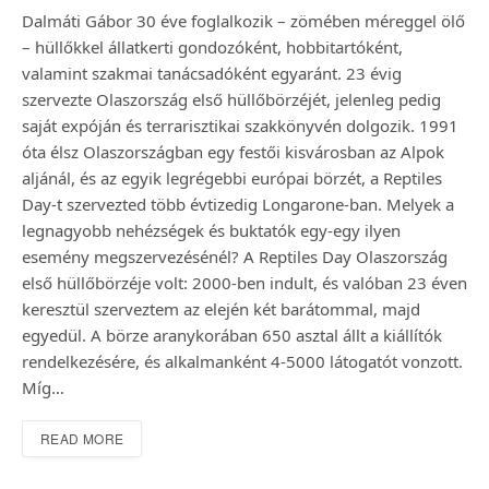
Dalmáti Gábor 30 éve foglalkozik – zömében méreggel ölő
– hüllőkkel állatkerti gondozóként, hobbitartóként,
valamint szakmai tanácsadóként egyaránt. 23 évig
szervezte Olaszország első hüllőbörzéjét, jelenleg pedig
saját expóján és terrarisztikai szakkönyvén dolgozik. 1991
óta élsz Olaszországban egy festői kisvárosban az Alpok
aljánál, és az egyik legrégebbi európai börzét, a Reptiles
Day-t szervezted több évtizedig Longarone-ban. Melyek a
legnagyobb nehézségek és buktatók egy-egy ilyen
esemény megszervezésénél? A Reptiles Day Olaszország
első hüllőbörzéje volt: 2000-ben indult, és valóban 23 éven
keresztül szerveztem az elején két barátommal, majd
egyedül. A börze aranykorában 650 asztal állt a kiállítók
rendelkezésére, és alkalmanként 4-5000 látogatót vonzott.
Míg…
READ MORE