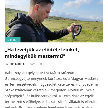
INTERJÚ
„Ha levetjük az előítéleteinket,
mindegyikük mestermű”
By
Tóth Noémi
2024.12.01.
Babocsay Gergely az MTM Mátra Múzeuma
Gerincesgyűjteményének kurátora és a Magyar Madártani
és Természetvédelmi Egyesület Kétéltű- és Hüllővédelmi
Szakosztályának vezetője – meginterjúvoltuk munkája
szépségeiről és kulisszatitkairól. A TerraPlaza az egyik
természetes élőhelye, és bakancslistás állatait is elárulta
nekünk. Pontosan milyen tevékenységek tartoznak a