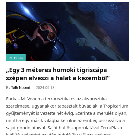
INTERJÚ
„Egy 3 méteres homoki tigriscápa
szépen elveszi a halat a kezemből”
By
Tóth Noémi
2024.09.13.
Farkas M. Vivien a terrarisztika és az akvarisztika
szerelmese, ugyanakkor tapasztalt búvár, aki a Tropicarium
gyűjteményét is vezette hét évig. Szerinte a merülés olyan,
mintha egy másik világba kerülne az ember, összezárva a
saját gondolataival. Saját hüllőszaporulatával TerraPlaza
kiállító, valamint az idén induló TerraPlaza szakmai