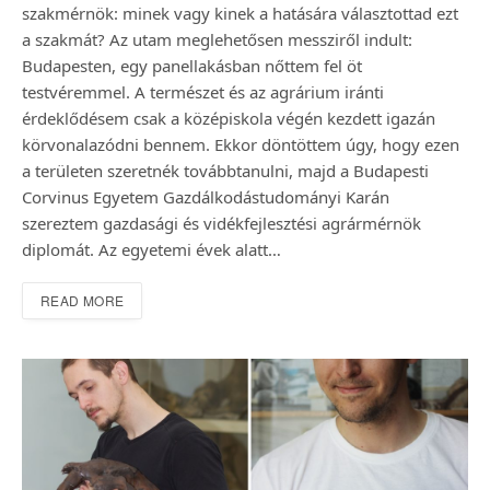
szakmérnök: minek vagy kinek a hatására választottad ezt
a szakmát? Az utam meglehetősen messziről indult:
Budapesten, egy panellakásban nőttem fel öt
testvéremmel. A természet és az agrárium iránti
érdeklődésem csak a középiskola végén kezdett igazán
körvonalazódni bennem. Ekkor döntöttem úgy, hogy ezen
a területen szeretnék továbbtanulni, majd a Budapesti
Corvinus Egyetem Gazdálkodástudományi Karán
szereztem gazdasági és vidékfejlesztési agrármérnök
diplomát. Az egyetemi évek alatt…
READ MORE