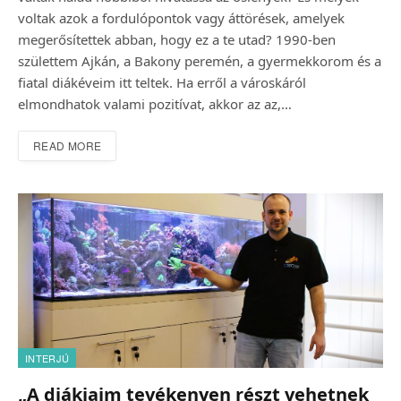
voltak azok a fordulópontok vagy áttörések, amelyek
megerősítettek abban, hogy ez a te utad? 1990-ben
születtem Ajkán, a Bakony peremén, a gyermekkorom és a
fiatal diákéveim itt teltek. Ha erről a városkáról
elmondhatok valami pozitívat, akkor az az,…
READ MORE
INTERJÚ
„A diákjaim tevékenyen részt vehetnek