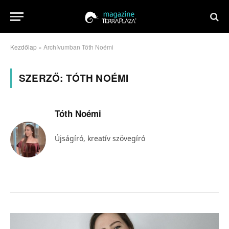
Kezdőlap
»
Archívumban Tóth Noémi
SZERZŐ:
TÓTH NOÉMI
Tóth Noémi
Újságíró, kreatív szövegíró