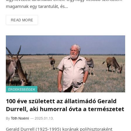
magamnak egy tarantulát, és…
READ MORE
ÉRDEKESSÉGEK
100 éve született az állatimádó Gerald
Durrell, aki humorral óvta a természetet
By
Tóth Noémi
2025.01.13.
Gerald Durrell (1925-1995) korának polihisztoraként