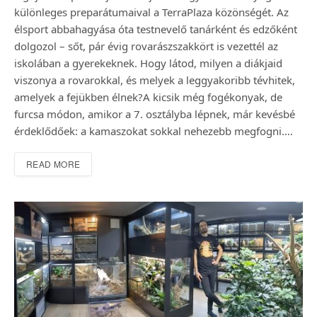
különleges preparátumaival a TerraPlaza közönségét. Az
élsport abbahagyása óta testnevelő tanárként és edzőként
dolgozol – sőt, pár évig rovarász­szakkört is vezettél az
iskolában a gyerekeknek. Hogy látod, milyen a diákjaid
viszonya a rovarokkal, és melyek a leggyakoribb tévhitek,
amelyek a fejükben élnek?A kicsik még fogékonyak, de
furcsa módon, amikor a 7. osztályba lépnek, már kevésbé
érdeklődőek: a kamaszokat sokkal nehezebb megfogni.…
READ MORE