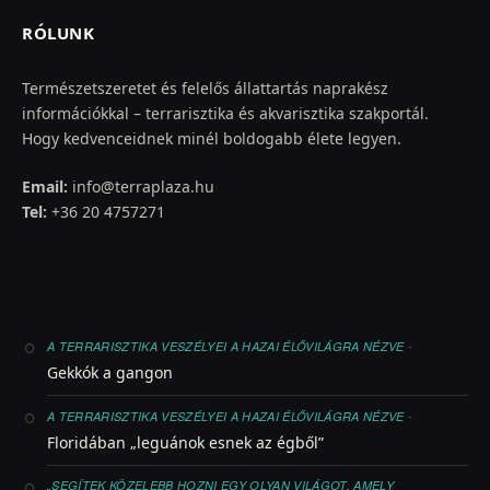
RÓLUNK
Természetszeretet és felelős állattartás naprakész
információkkal – terrarisztika és akvarisztika szakportál.
Hogy kedvenceidnek minél boldogabb élete legyen.
Email:
info@terraplaza.hu
Tel:
+36 20 4757271
-
A TERRARISZTIKA VESZÉLYEI A HAZAI ÉLŐVILÁGRA NÉZVE
Gekkók a gangon
-
A TERRARISZTIKA VESZÉLYEI A HAZAI ÉLŐVILÁGRA NÉZVE
Floridában „leguánok esnek az égből”
„SEGÍTEK KÖZELEBB HOZNI EGY OLYAN VILÁGOT, AMELY