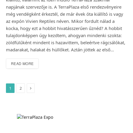
napjának szervezője is. A TerraPlaza első rendezvényeire
még vendégként érkeztél, de már évek óta kiállító is vagy
az expón Vivien Reptiles néven. Mikor fordult nálad a
kocka, hogy ezt a hobbit hivatásszerűen űznéd? A hobbit
tulajdonképpen úgy kezdtem, ahogyan mindenki szokta:
zöldfülűként mindent is hazavittem, beleértve rágcsálókat,
madarakat, halakat és hüllőket. Aztán jöttek az első…
READ MORE
Next
1
2