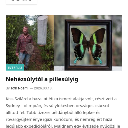
INTERJÚ
Nehézsúlytól a pillesúlyig
By
Tóth Noémi
2026.03.18.
Kiss Szilárd a hazai atlétika ismert alakja volt, részt vett a
Sydney-i olimpián, és súlylökésben országos csúcsot
állított fel. Több tízezer példányból álló lepke- és
rovargyűjteménye igazi kuriózum, és nemrég ért haza
legújabb expedíciójáról. Majdnem egy évtizede nyűgözi le