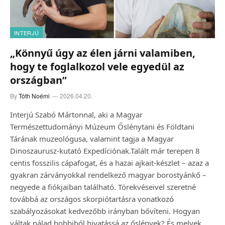
INTERJÚ
„Könnyű úgy az élen járni valamiben,
hogy te foglalkozol vele egyedül az
országban”
By
Tóth Noémi
2026.04.20.
Interjú Szabó Mártonnal, aki a Magyar
Természettudományi Múzeum Őslénytani és Földtani
Tárának muzeológusa, valamint tagja a Magyar
Dinoszaurusz-kutató Expedíciónak.Talált már terepen 8
centis fosszilis cápafogat, és a hazai ajkait-készlet – azaz a
gyakran zárványokkal rendelkező magyar borostyánkő –
negyede a fiókjaiban található. Törekvéseivel szeretné
továbbá az országos skorpiótartásra vonatkozó
szabályozásokat kedvezőbb irányban bővíteni. Hogyan
váltak nálad hobbiból hivatássá az őslények? És melyek