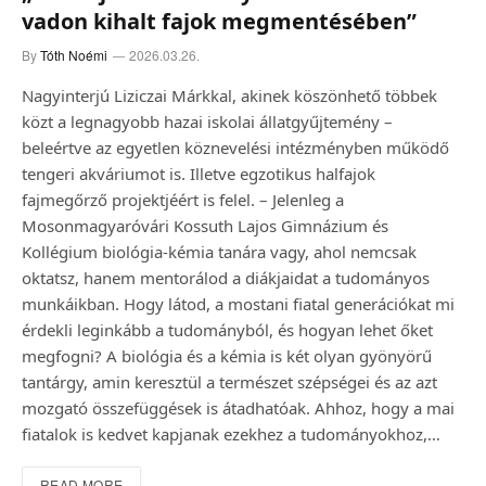
vadon kihalt fajok megmentésében”
By
Tóth Noémi
2026.03.26.
Nagyinterjú Liziczai Márkkal, akinek köszönhető többek
közt a legnagyobb hazai iskolai állatgyűjtemény –
beleértve az egyetlen köznevelési intézményben működő
tengeri akváriumot is. Illetve egzotikus halfajok
fajmegőrző projektjéért is felel. – Jelenleg a
Mosonmagyaróvári Kossuth Lajos Gimnázium és
Kollégium biológia-kémia tanára vagy, ahol nemcsak
oktatsz, hanem mentorálod a diákjaidat a tudományos
munkáikban. Hogy látod, a mostani fiatal generációkat mi
érdekli leginkább a tudományból, és hogyan lehet őket
megfogni? A biológia és a kémia is két olyan gyönyörű
tantárgy, amin keresztül a természet szépségei és az azt
mozgató összefüggések is átadhatóak. Ahhoz, hogy a mai
fiatalok is kedvet kapjanak ezekhez a tudományokhoz,…
READ MORE