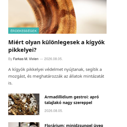
ÉRDEKESSÉGEK
Miért olyan különlegesek a kígyók
pikkelyei?
By
Farkas M. Vivien
2026.08.05.
A kígyók pikkelyei védelmet nyújtanak, segítik a
mozgást, és meghatározzák az állatok mintázatát
is.
Armadillidium gestroi: apró
talajlakó nagy szereppel
2026.08.05.
Florárium: minidzsungel üveg