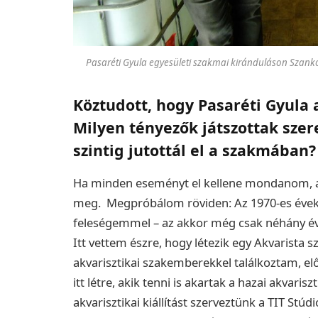
Pasaréti Gyula egyesületi szakmai kiránduláson Szank
Köztudott, hogy Pasaréti Gyula
a
M
ilyen tényezők játszottak sze
szintig jutottál el a szakmában?
Ha minden eseményt el kellene mondanom, az
meg. Megpróbálom röviden: Az 1970-es évek
feleségemmel – az akkor még csak néhány é
Itt vettem észre, hogy létezik egy Akvarista 
akvarisztikai szakemberekkel találkoztam, el
itt létre, akik tenni is akartak a hazai akvaris
akvarisztikai kiállítást szerveztünk a TIT Stúd