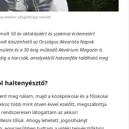
ig kedvenc elfoglaltsága maradt
elmúlt 50 év oktatásáért és szakmai érdemeiért
volt köszönhető az Országos Akvarista Napok
sülete és a 30 évig működő Akvárium Magazin is.
dig a harcsák, amelyekből hatvanféle található meg
l haltenyésztő?
lent meg nálam, majd a középiskolai és a főiskolai
kor, több mint ötven évvel ezelőtt, megszállottja
 rendszeresen látogattam az akkori
esni tőlük. Ahogy lehetett, jogosítványt
világ, egyszerűbben tudtam a vidéki tenyésztőkhöz