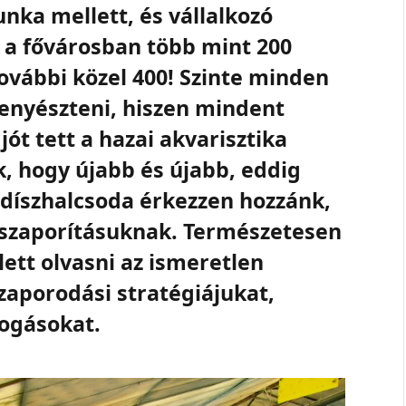
unka mellett, és vállalkozó
n a fővárosban több mint 200
további közel 400! Szinte minden
tenyészteni, hiszen mindent
 jót tett a hazai akvarisztika
k, hogy újabb és újabb, eddig
díszhalcsoda érkezzen hozzánk,
 szaporításuknak. Természetesen
lett olvasni az ismeretlen
aporodási stratégiájukat,
fogásokat.