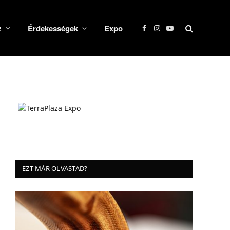
z
Érdekességek
Expo
Facebook
Instagram
YouTube
EZT MÁR OLVASTAD?