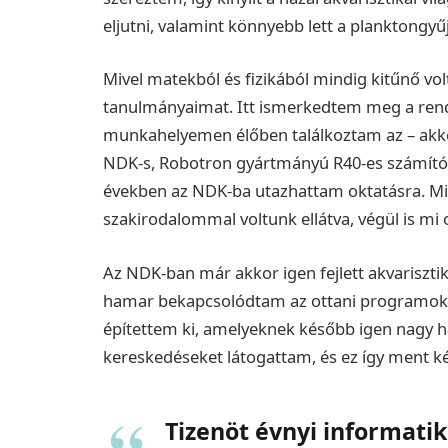
eljutni, valamint könnyebb lett a planktongyűj
Mivel matekból és fizikából mindig kitűnő vo
tanulmányaimat. Itt ismerkedtem meg a rends
munkahelyemen élőben találkoztam az – akko
NDK-s, Robotron gyártmányú R40-es számítógép
években az NDK-ba utazhattam oktatásra. Mivel
szakirodalommal voltunk ellátva, végül is mi
Az NDK-ban már akkor igen fejlett akvarisztika
hamar bekapcsolódtam az ottani programokb
építettem ki, amelyeknek később igen nagy h
kereskedéseket látogattam, és ez így ment k
Tizenöt évnyi informati