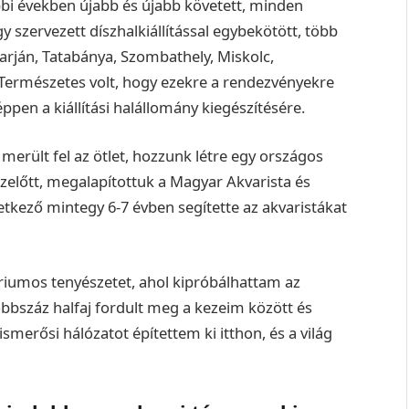
bi években újabb és újabb követett, minden
szervezett díszhalkiállítással egybekötött, több
arján, Tatabánya, Szombathely, Miskolc,
 Természetes volt, hogy ezekre a rendezvényekre
ppen a kiállítási halállomány kiegészítésére.
merült fel az ötlet, hozzunk létre egy országos
zelőtt, megalapítottuk a Magyar Akvarista és
etkező mintegy 6-7 évben segítette az akvaristákat
riumos tenyészetet, ahol kipróbálhattam az
öbbszáz halfaj fordult meg a kezeim között és
smerősi hálózatot építettem ki itthon, és a világ