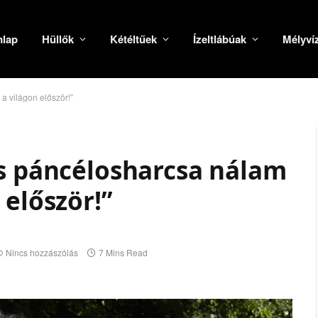
mlap
Hüllők
Kétéltűek
Ízeltlábúak
Mélyví
a világon először!”
us páncélosharcsa nálam
 először!”
Nincs hozzászólás
7 Mins Read