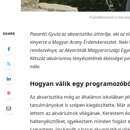
A planktonozás a mai nap
Pasaréti Gyula az akvarisztika úttörője, aki az 
SHARE
elnyerte a Magyar Arany Érdemkeresztet. Neki 
rendezvénye, az Akvaristák Magyarországi Egye
Kétszáz akváriumos tenyészetének ékességei pe
nála.
Hogyan válik egy programozóbó
Az akvarisztika még az általános iskolában je
tanulmányokat is szépen kiegészítette. Már ak
lettem az akváriumok világának. Kerestem és
haltenyésztőket, igyekeztem minden fogást ell
szereztem, így kinyílt a hazai akvarisztikai 