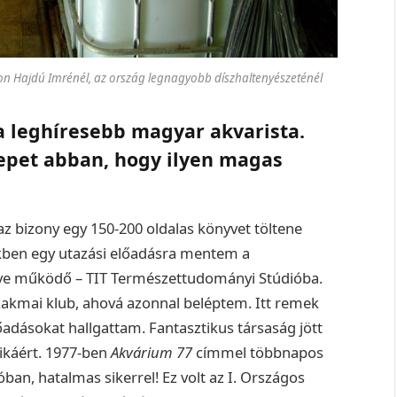
on Hajdú Imrénél, az ország legnagyobb díszhaltenyészeténél
 leghíresebb magyar akvarista.
repet abban, hogy ilyen magas
 bizony egy 150-200 oldalas könyvet töltene
ben egy utazási előadásra mentem a
ve működő – TIT Természettudományi Stúdióba.
szakmai klub, ahová azonnal beléptem. Itt remek
őadásokat hallgattam. Fantasztikus társaság jött
ztikáért. 1977-ben
Akvárium 77
címmel többnapos
ióban, hatalmas sikerrel! Ez volt az I. Országos