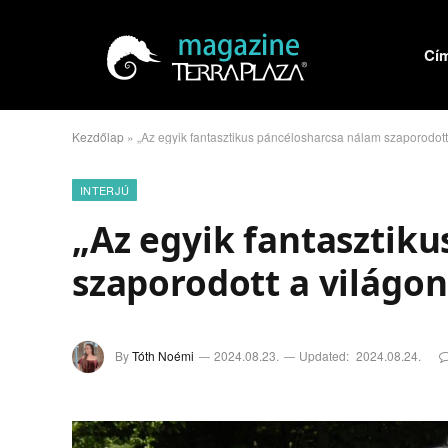
Cí
Kezdőlap
»
„Az egyik fantasztikus páncélosharcsa nálam szaporodott 
INTERJÚ
„Az egyik fantasztik
szaporodott a világon
By
Tóth Noémi
2024.08.23.
Updated:
2024.08.24.