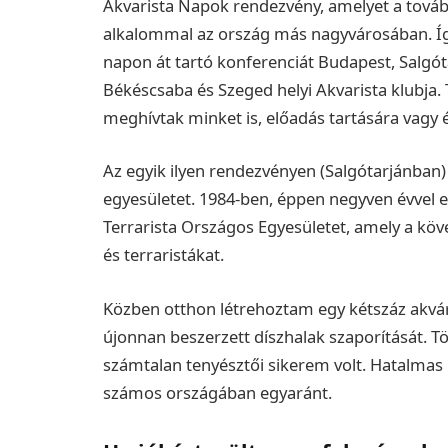
Akvarista Napok rendezvény, amelyet a továb
alkalommal az ország más nagyvárosában. Így 
napon át tartó konferenciát Budapest, Salgót
Békéscsaba és Szeged helyi Akvarista klubja.
meghívtak minket is, előadás tartására vagy é
Az egyik ilyen rendezvényen (Salgótarjánban) 
egyesületet. 1984-ben, éppen negyven évvel e
Terrarista Országos Egyesületet, amely a köv
és terraristákat.
Közben otthon létrehoztam egy kétszáz akvá
újonnan beszerzett díszhalak szaporítását. T
számtalan tenyésztői sikerem volt. Hatalmas i
számos országában egyaránt.