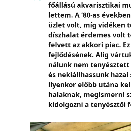
főállású akvarisztikai m
lettem. A ’80-as évekbe
üzlet volt, míg vidéken 
díszhalat érdemes volt 
felvett az akkori piac. Ez
fejlődésének. Alig vártu
nálunk nem tenyésztett 
és nekiállhassunk hazai
ilyenkor előbb utána kel
halaknak, megismerni sz
kidolgozni a tenyésztői 