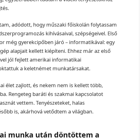
tés.
ltam, adódott, hogy műszaki főiskolán folytassam
zerprogramozás kihívásaival, szépségeivel. Első
r még gyerekcipőben járó – informatikával: egy
 alapjait kellett kiépíteni. Ehhez már az első
 jól fejlett amerikai informatikai
 oktattuk a keletnémet munkatársakat.
i élet zajlott, és nekem nem is kellett több,
a. Rengeteg baráti és szakmai kapcsolatot
asznát vettem. Tenyészeteket, halas
ésőbb is, akárhová vetődtem a világban.
kai munka után döntöttem a