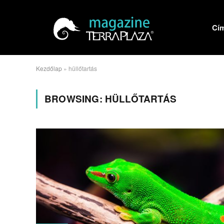
Cí
Kezdőlap
»
hüllőtartás
BROWSING:
HÜLLŐTARTÁS