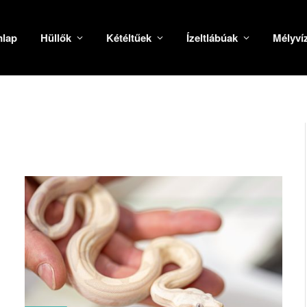
mlap
Hüllők
Kétéltűek
Ízeltlábúak
Mélyví