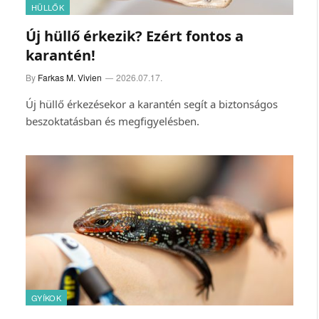
HÜLLŐK
Új hüllő érkezik? Ezért fontos a
karantén!
By
Farkas M. Vivien
2026.07.17.
Új hüllő érkezésekor a karantén segít a biztonságos
beszoktatásban és megfigyelésben.
GYÍKOK