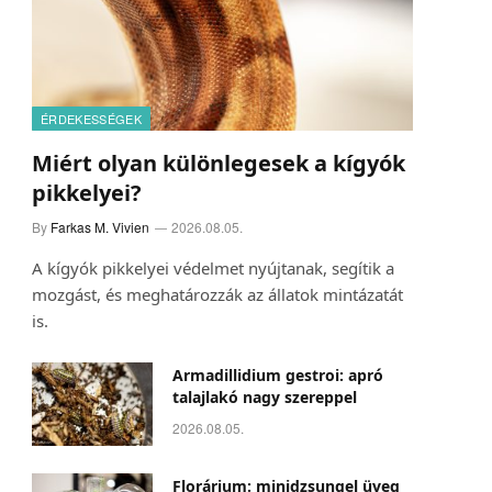
ÉRDEKESSÉGEK
Miért olyan különlegesek a kígyók
pikkelyei?
By
Farkas M. Vivien
2026.08.05.
A kígyók pikkelyei védelmet nyújtanak, segítik a
mozgást, és meghatározzák az állatok mintázatát
is.
Armadillidium gestroi: apró
talajlakó nagy szereppel
2026.08.05.
Florárium: minidzsungel üveg