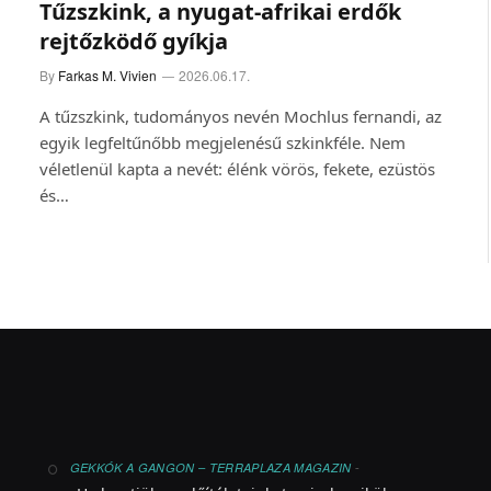
Tűzszkink, a nyugat-afrikai erdők
rejtőzködő gyíkja
By
Farkas M. Vivien
2026.06.17.
A tűzszkink, tudományos nevén Mochlus fernandi, az
egyik legfeltűnőbb megjelenésű szkinkféle. Nem
véletlenül kapta a nevét: élénk vörös, fekete, ezüstös
és…
-
GEKKÓK A GANGON – TERRAPLAZA MAGAZIN