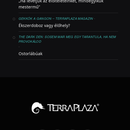
„Ha levetjük az előítéleteinket, mindegyikük
mestermű”
-
GEKKÓK A GANGON – TERRAPLAZA MAGAZIN
Ékszerdoboz vagy élőhely?
THE DARK DEN: SOSEM MAR MEG EGY TARANTULA, HA NEM
PROVOKÁLOD
-
Ostorlábúak