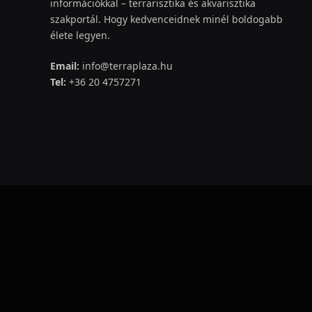
információkkal – terrarisztika és akvarisztika
szakportál. Hogy kedvenceidnek minél boldogabb
élete legyen.
Email:
info@terraplaza.hu
Tel:
+36 20 4757271