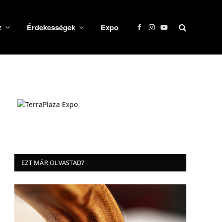
z
Érdekességek
Expo
Facebook
Instagram
YouTube
EZT MÁR OLVASTAD?