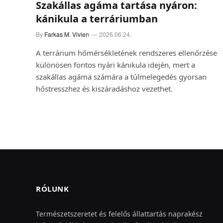
Szakállas agáma tartása nyáron:
kánikula a terráriumban
By
Farkas M. Vivien
2026.06.24.
A terrárium hőmérsékletének rendszeres ellenőrzése
különösen fontos nyári kánikula idején, mert a
szakállas agáma számára a túlmelegedés gyorsan
hőstresszhez és kiszáradáshoz vezethet.
RÓLUNK
Természetszeretet és felelős állattartás naprakész