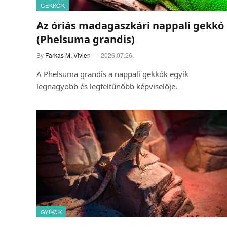
GEKKÓK
Az óriás madagaszkári nappali gekkó
(Phelsuma grandis)
By
Farkas M. Vivien
2026.07.26.
A Phelsuma grandis a nappali gekkók egyik
legnagyobb és legfeltűnőbb képviselője.
GYÍKOK