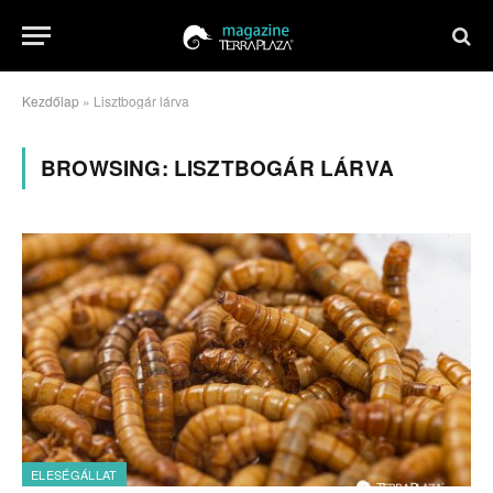
Kezdőlap
»
Lisztbogár lárva
BROWSING:
LISZTBOGÁR LÁRVA
ELESÉGÁLLAT