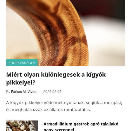
ÉRDEKESSÉGEK
Miért olyan különlegesek a kígyók
pikkelyei?
By
Farkas M. Vivien
2026.08.05.
A kígyók pikkelyei védelmet nyújtanak, segítik a mozgást,
és meghatározzák az állatok mintázatát is.
Armadillidium gestroi: apró talajlakó
nagy szereppel