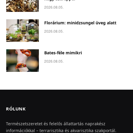
2026.08.05.
Florárium: minidzsungel üveg alatt
2026.08.05.
Bates-féle mimikri
2026.08.05.
RÓLUNK
Természetszeretet és felelős állattartás naprakész
információkkal – terrarisztika és akvarisztika szakportál.