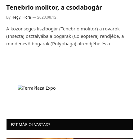
Tenebrio molitor, a csodabogár
By
Hegyi Flóra
2023.08.12.
A közönséges lisztbogár (Tenebrio molitor) a rovarok
(Insecta) osztályába a bogarak (Coleoptera) rendjébe, a
mindenevő bogarak (Polyphaga) alrendjébe és a…
EZT MÁR OLVASTAD?