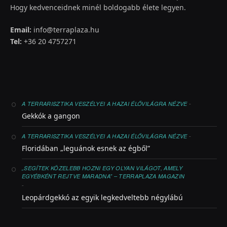
Hogy kedvenceidnek minél boldogabb élete legyen.
Email:
info@terraplaza.hu
Tel:
+36 20 4757271
-
A TERRARISZTIKA VESZÉLYEI A HAZAI ÉLŐVILÁGRA NÉZVE
Gekkók a gangon
-
A TERRARISZTIKA VESZÉLYEI A HAZAI ÉLŐVILÁGRA NÉZVE
Floridában „leguánok esnek az égből”
„SEGÍTEK KÖZELEBB HOZNI EGY OLYAN VILÁGOT, AMELY
EGYÉBKÉNT REJTVE MARADNA” – TERRAPLAZA MAGAZIN
-
Leopárdgekkó az egyik legkedveltebb négylábú