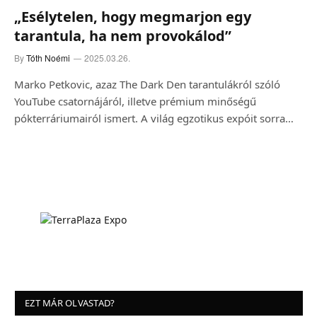
„Esélytelen, hogy megmarjon egy
tarantula, ha nem provokálod”
By
Tóth Noémi
2025.03.26.
Marko Petkovic, azaz The Dark Den tarantulákról szóló
YouTube csatornájáról, illetve prémium minőségű
pókterráriumairól ismert. A világ egzotikus expóit sorra…
EZT MÁR OLVASTAD?