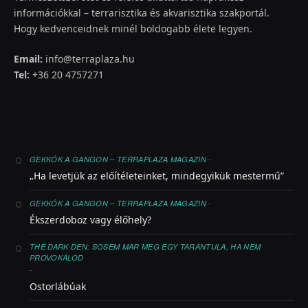
információkkal – terrarisztika és akvarisztika szakportál.
Hogy kedvenceidnek minél boldogabb élete legyen.
Email:
info@terraplaza.hu
Tel:
+36 20 4757271
-
GEKKÓK A GANGON – TERRAPLAZA MAGAZIN
„Ha levetjük az előítéleteinket, mindegyikük mestermű”
-
GEKKÓK A GANGON – TERRAPLAZA MAGAZIN
Ékszerdoboz vagy élőhely?
THE DARK DEN: SOSEM MAR MEG EGY TARANTULA, HA NEM
PROVOKÁLOD
-
Ostorlábúak