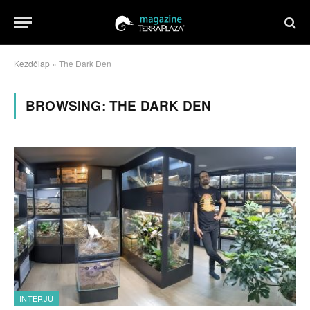
Kezdőlap
»
The Dark Den
BROWSING:
THE DARK DEN
INTERJÚ