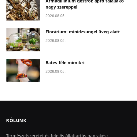
Armadillidium gestroi: apró talajlakó
nagy szereppel
2026.08.05.
Florárium: minidzsungel üveg alatt
2026.08.05.
Bates-féle mimikri
2026.08.05.
RÓLUNK
Természetszeretet és felelős állattartás naprakész